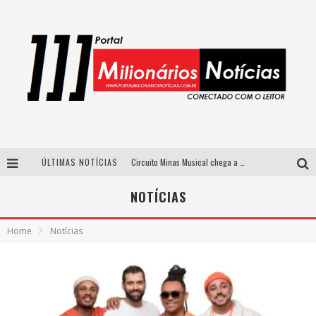
ÚLTIMAS NOTÍCIAS
Circuito Minas Musical chega a Sabará com show gratuito de Thiago Delegado, Nath Rodrigues e Tulio Araujo
Simone celebra a força feminina e sua trajetória histórica na MPB em novo show “Que mulher é essa!?” em Belo Horizonte
NOTÍCIAS
Fenômeno do pagode, Fabinho desembarca em BH com a primeira edição do “Pagobinho”
Home
Notícias
Yan traz a turnê nacional do PagodYANdo para Belo Horizonte