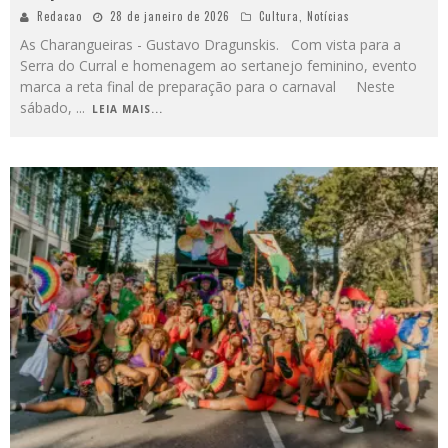
Redacao
28 de janeiro de 2026
Cultura
,
Notícias
As Charangueiras - Gustavo Dragunskis. Com vista para a
Serra do Curral e homenagem ao sertanejo feminino, evento
marca a reta final de preparação para o carnaval Neste
sábado,
...
LEIA MAIS...