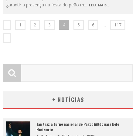
garantir a presença na festa do peão m
...
LEIA MAIS...
1
2
3
4
5
6
…
117
+ NOTÍCIAS
Yan traz a turnê nacional do PagodYANdo para Belo
Horizonte