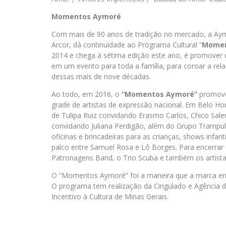
Momentos Aymoré
Com mais de 90 anos de tradição no mercado, a Aym
Arcor, dá continuidade ao Programa Cultural “
Momen
2014 e chega à sétima edição este ano, é promover o
em um evento para toda a família, para coroar a re
dessas mais de nove décadas.
Ao todo, em 2016, o
“Momentos Aymoré”
promove 
grade de artistas de expressão nacional. Em Belo Ho
de Tulipa Ruiz convidando Erasmo Carlos, Chico Sale
convidando Juliana Perdigão, além do Grupo Trampu
oficinas e brincadeiras para as crianças, shows inf
palco entre Samuel Rosa e Lô Borges. Para encerrar
Patronagens Band, o Trio Scuba e também os artist
O “Momentos Aymoré” foi a maneira que a marca enco
O programa tem realização da Cingulado e Agência d
Incentivo à Cultura de Minas Gerais.