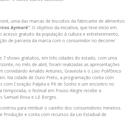
oré, uma das marcas de biscoitos da fabricante de alimentos
tos Aymoré”
. O objetivo da iniciativa, que teve início em
 acesso gratuito da população à cultura e entretenimento,
lação de parceria da marca com o consumidor no decorrer
7 shows gratuitos, em três cidades do estado, com uma
rizonte, no mês de abril, foram realizadas as apresentações
m convidando Arnaldo Antunes, Graveola e o Lixo Polifônico
lim. Na cidade de Ouro Preto, a programação conta com
antis com Coração Palpita e Pé de Sonho e um encontro no
 a temporada, o festival em Pouso Alegre recebe a
as Samuel Rosa e Lô Borges.
ntrou para retribuir o carinho dos consumidores mineiros.
e Produção e conta com recursos da Lei Estadual de