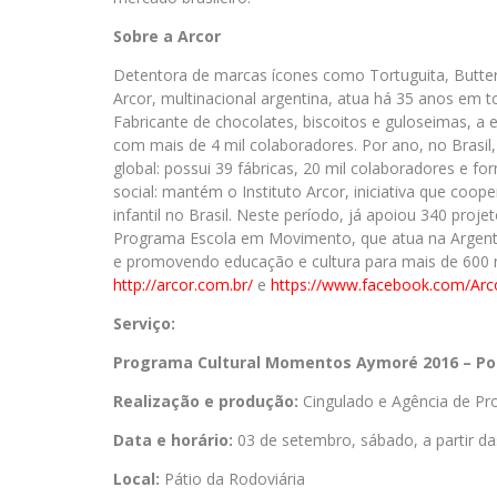
Sobre a Arcor
Detentora de marcas ícones como Tortuguita, Butter 
Arcor, multinacional argentina, atua há 35 anos em 
Fabricante de chocolates, biscoitos e guloseimas, a 
com mais de 4 mil colaboradores. Por ano, no Brasil,
global: possui 39 fábricas, 20 mil colaboradores e f
social: mantém o Instituto Arcor, iniciativa que co
infantil no Brasil. Neste período, já apoiou 340 proj
Programa Escola em Movimento, que atua na Argentin
e promovendo educação e cultura para mais de 600 mi
http://arcor.com.br/
e
https://www.facebook.com/Arco
Serviço:
Programa Cultural Momentos Aymoré 2016 – Po
Realização e produção:
Cingulado e Agência de P
Data e hor
á
rio:
03 de setembro, sábado, a partir da
Local:
Pátio da Rodoviária