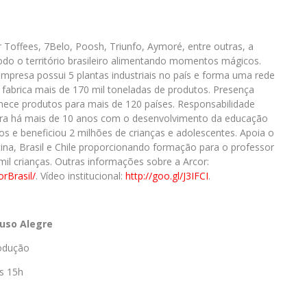
Toffees, 7Belo, Poosh, Triunfo, Aymoré, entre outras, a
todo o território brasileiro alimentando momentos mágicos.
empresa possui 5 plantas industriais no país e forma uma rede
 fabrica mais de 170 mil toneladas de produtos. Presença
ornece produtos para mais de 120 países. Responsabilidade
opera há mais de 10 anos com o desenvolvimento da educação
etos e beneficiou 2 milhões de crianças e adolescentes. Apoia o
a, Brasil e Chile proporcionando formação para o professor
l crianças. Outras informações sobre a Arcor:
rBrasil/
. Vídeo institucional:
http://goo.gl/J3IFCI
.
uso Alegre
rodução
s 15h