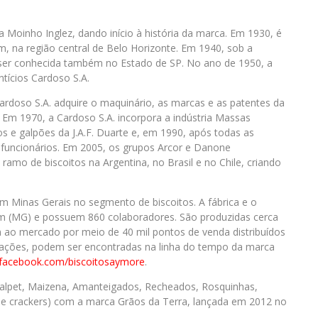
 Moinho Inglez, dando início à história da marca. Em 1930, é
 na região central de Belo Horizonte. Em 1940, sob a
 ser conhecida também no Estado de SP. No ano de 1950, a
ntícios Cardoso S.A.
ardoso S.A. adquire o maquinário, as marcas e as patentes da
s. Em 1970, a Cardoso S.A. incorpora a indústria Massas
 e galpões da J.A.F. Duarte e, em 1990, após todas as
 funcionários. Em 2005, os grupos Arcor e Danone
ramo de biscoitos na Argentina, no Brasil e no Chile, criando
 Minas Gerais no segmento de biscoitos. A fábrica e o
em (MG) e possuem 860 colaboradores. São produzidas cerca
 ao mercado por meio de 40 mil pontos de venda distribuídos
rmações, podem ser encontradas na linha do tempo da marca
acebook.com/biscoitosaymore
.
Salpet, Maizena, Amanteigados, Recheados, Rosquinhas,
s e crackers) com a marca Grãos da Terra, lançada em 2012 no