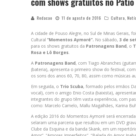
com shows gratuitos no Pátio 
Redacao
11 de agosto de 2016
Cultura
,
Notí
A cidade de Pouso Alegre, no Sul de Minas Gerais, f
Cultural
“Momentos Aymoré”.
No sábado,
3 de s
para os shows gratuitos da
Patronagens Band
, o
T
Rosa e Lô Borges
.
A
Patronagens Band
, com Tiago Abranches (guitarra
(bateria), apresenta o primeiro show do festival, com
os sons dos anos 60, 70, 80, assim como músicas au
Em seguida, o
Trio Scuba
, formado pelos irmãos Dav
vocal), com o amigo Enio Costa (baixista), apresent
integrantes do grupo têm vasta experiência, com p
como: Marcelo Camelo, Mallu Magalhães, Karina Buh
A edição 2016 do Momentos Aymoré será encerrad
selaram uma parceria que resultou em um DVD gravad
Clube da Esquina e da banda Skank, em um repertóri
Amor”, “Amores Imperfeitos”, “Balada do Amor Inabal