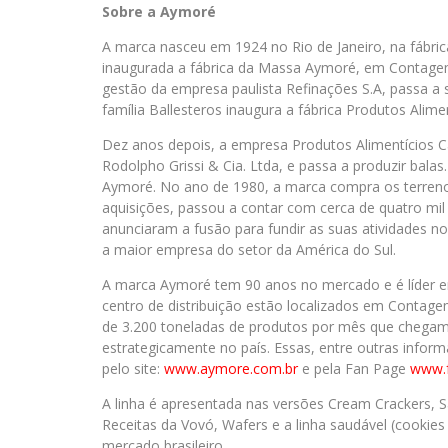
Sobre a Aymoré
A marca nasceu em 1924 no Rio de Janeiro, na fábrica
inaugurada a fábrica da Massa Aymoré, em Contagem,
gestão da empresa paulista Refinações S.A, passa a
família Ballesteros inaugura a fábrica Produtos Alime
Dez anos depois, a empresa Produtos Alimentícios C
Rodolpho Grissi & Cia. Ltda, e passa a produzir bala
Aymoré. No ano de 1980, a marca compra os terrenos
aquisições, passou a contar com cerca de quatro mil
anunciaram a fusão para fundir as suas atividades no 
a maior empresa do setor da América do Sul.
A marca Aymoré tem 90 anos no mercado e é líder em
centro de distribuição estão localizados em Contag
de 3.200 toneladas de produtos por mês que chegam
estrategicamente no país. Essas, entre outras info
pelo site:
www.aymore.com.br
e pela Fan Page
www.f
A linha é apresentada nas versões Cream Crackers, 
Receitas da Vovó, Wafers e a linha saudável (cookie
mercado brasileiro.