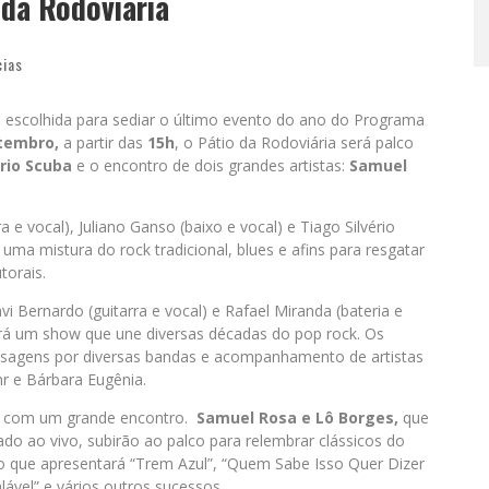
da Rodoviária
cias
oi escolhida para sediar o último evento do ano do Programa
etembro,
a partir das
15h
, o Pátio da Rodoviária será palco
rio Scuba
e o encontro de dois grandes artistas:
Samuel
 e vocal), Juliano Ganso (baixo e vocal) e Tiago Silvério
 uma mistura do rock tradicional, blues e afins para resgatar
torais.
i Bernardo (guitarra e vocal) e Rafael Miranda (bateria e
ará um show que une diversas décadas do pop rock. Os
assagens por diversas bandas e acompanhamento de artistas
r e Bárbara Eugênia.
a com um grande encontro.
Samuel Rosa e Lô Borges,
que
o ao vivo, subirão ao palco para relembrar clássicos do
o que apresentará “Trem Azul”, “Quem Sabe Isso Quer Dizer
ável” e vários outros sucessos.