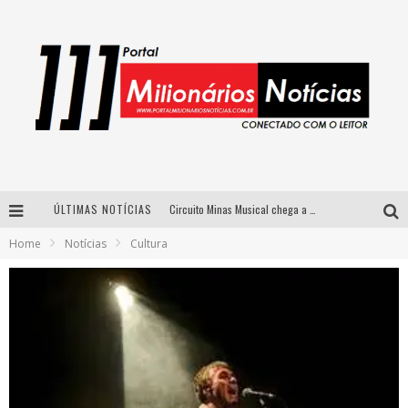
ÚLTIMAS NOTÍCIAS
Circuito Minas Musical chega a Sabará com show gratuito de Thiago Delegado, Nath Rodrigues e Tulio Araujo
Home
Notícias
Cultura
Simone celebra a força feminina e sua trajetória histórica na MPB em novo show “Que mulher é essa!?” em Belo Horizonte
Fenômeno do pagode, Fabinho desembarca em BH com a primeira edição do “Pagobinho”
Yan traz a turnê nacional do PagodYANdo para Belo Horizonte