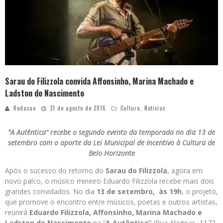
Sarau do Filizzola convida Affonsinho, Marina Machado e
Ladston do Nascimento
Redacao
31 de agosto de 2016
Cultura
,
Notícias
“A Autêntica” recebe o segundo evento da temporada no dia 13 de
setembro com o aporte da Lei Municipal de Incentivo à Cultura de
Belo Horizonte
Após o sucesso do retorno do
Sarau do Filizzola
, agora em
novo palco, o músico mineiro Eduardo Filizzola recebe mais dois
grandes convidados. No dia
13 de setembro,
às 19h
, o projeto,
que promove o encontro entre músicos, poetas e outros artistas,
reunirá
Eduardo Filizzola, Affonsinho, Marina Machado e
Ladston do Nascimento
na “
A Autêntica”
(Rua Alagoas, 1172,