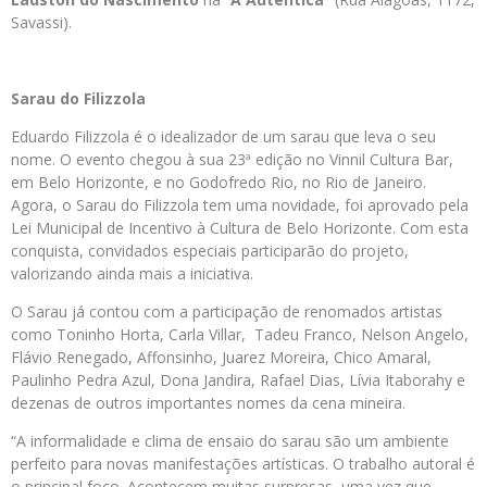
Savassi).
Sarau do Filizzola
Eduardo Filizzola é o idealizador de um sarau que leva o seu
nome. O evento chegou à sua 23ª edição no Vinnil Cultura Bar,
em Belo Horizonte, e no Godofredo Rio, no Rio de Janeiro.
Agora, o Sarau do Filizzola tem uma novidade, foi aprovado pela
Lei Municipal de Incentivo à Cultura de Belo Horizonte. Com esta
conquista, convidados especiais participarão do projeto,
valorizando ainda mais a iniciativa.
O Sarau já contou com a participação de renomados artistas
como Toninho Horta, Carla Villar, Tadeu Franco, Nelson Angelo,
Flávio Renegado, Affonsinho, Juarez Moreira, Chico Amaral,
Paulinho Pedra Azul, Dona Jandira, Rafael Dias, Lívia Itaborahy e
dezenas de outros importantes nomes da cena mineira.
“A informalidade e clima de ensaio do sarau são um ambiente
perfeito para novas manifestações artísticas. O trabalho autoral é
o principal foco. Acontecem muitas surpresas, uma vez que