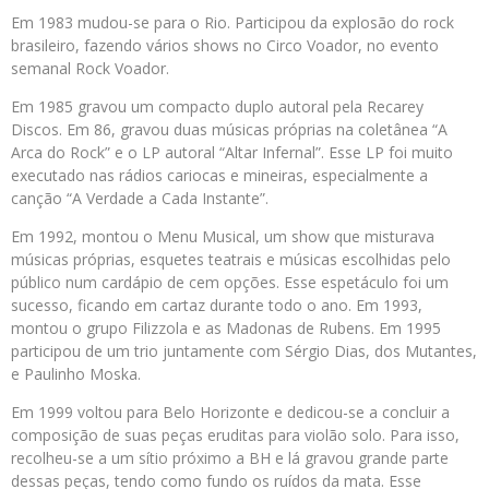
Em 1983 mudou-se para o Rio. Participou da explosão do rock
brasileiro, fazendo vários shows no Circo Voador, no evento
semanal Rock Voador.
Em 1985 gravou um compacto duplo autoral pela Recarey
Discos. Em 86, gravou duas músicas próprias na coletânea “A
Arca do Rock” e o LP autoral “Altar Infernal”. Esse LP foi muito
executado nas rádios cariocas e mineiras, especialmente a
canção “A Verdade a Cada Instante”.
Em 1992, montou o Menu Musical, um show que misturava
músicas próprias, esquetes teatrais e músicas escolhidas pelo
público num cardápio de cem opções. Esse espetáculo foi um
sucesso, ficando em cartaz durante todo o ano. Em 1993,
montou o grupo Filizzola e as Madonas de Rubens. Em 1995
participou de um trio juntamente com Sérgio Dias, dos Mutantes,
e Paulinho Moska.
Em 1999 voltou para Belo Horizonte e dedicou-se a concluir a
composição de suas peças eruditas para violão solo. Para isso,
recolheu-se a um sítio próximo a BH e lá gravou grande parte
dessas peças, tendo como fundo os ruídos da mata. Esse