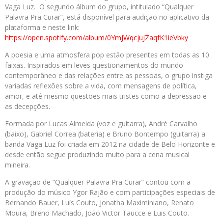
Vaga Luz. O segundo álbum do grupo, intitulado “Qualquer
Palavra Pra Curar”, está disponível para audição no aplicativo da
plataforma e neste link:
https://open.spotify.com/album/0YmJWqcjuJZaqfK1ieVbky
A poesia e uma atmosfera pop estão presentes em todas as 10
faixas. Inspirados em leves questionamentos do mundo
contemporâneo e das relações entre as pessoas, o grupo instiga
variadas reflexões sobre a vida, com mensagens de política,
amor, e até mesmo questões mais tristes como a depressão e
as decepções.
Formada por Lucas Almeida (voz e guitarra), André Carvalho
(baixo), Gabriel Correa (bateria) e Bruno Bontempo (guitarra) a
banda Vaga Luz foi criada em 2012 na cidade de Belo Horizonte e
desde então segue produzindo muito para a cena musical
mineira.
A gravação de “Qualquer Palavra Pra Curar” contou com a
produção do músico Ygor Rajão e com participações especiais de
Bernando Bauer, Luís Couto, Jonatha Maximiniano, Renato
Moura, Breno Machado, João Victor Taucce e Luis Couto.