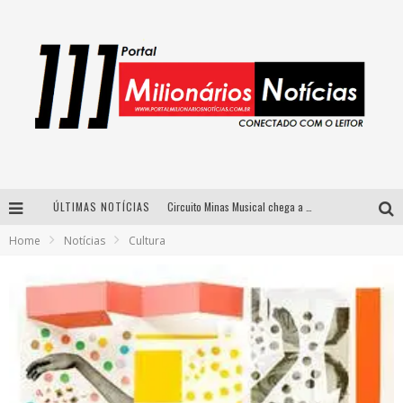
ÚLTIMAS NOTÍCIAS
Circuito Minas Musical chega a Sabará com show gratuito de Thiago Delegado, Nath Rodrigues e Tulio Araujo
Home
Notícias
Cultura
Simone celebra a força feminina e sua trajetória histórica na MPB em novo show “Que mulher é essa!?” em Belo Horizonte
Fenômeno do pagode, Fabinho desembarca em BH com a primeira edição do “Pagobinho”
Yan traz a turnê nacional do PagodYANdo para Belo Horizonte