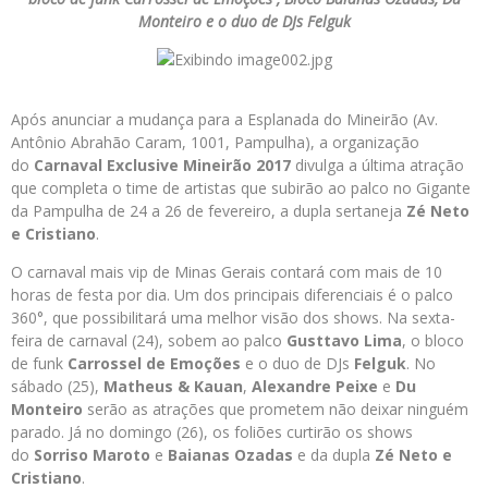
Monteiro e o duo de DJs Felguk
Após anunciar a mudança para a Esplanada do Mineirão (Av.
Antônio Abrahão Caram, 1001, Pampulha), a organização
do
Carnaval Exclusive Mineirão 2017
divulga a última atração
que completa o time de artistas que subirão ao palco no Gigante
da Pampulha de 24 a 26 de fevereiro, a dupla sertaneja
Zé Neto
e Cristiano
.
O carnaval mais vip de Minas Gerais contará com mais de 10
horas de festa por dia. Um dos principais diferenciais é o palco
360°, que possibilitará uma melhor visão dos shows. Na sexta-
feira de carnaval (24), sobem ao palco
Gusttavo Lima
, o bloco
de funk
Carrossel de Emoções
e o duo de DJs
Felguk
. No
sábado (25),
Matheus & Kauan
,
Alexandre Peixe
e
Du
Monteiro
serão as atrações que prometem não deixar ninguém
parado. Já no domingo (26), os foliões curtirão os shows
do
Sorriso Maroto
e
Baianas Ozadas
e da dupla
Zé Neto e
Cristiano
.