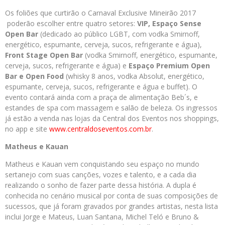
Os foliões que curtirão o Carnaval Exclusive Mineirão 2017
poderão escolher entre quatro setores:
VIP, Espaço Sense
Open Bar
(dedicado ao público LGBT, com vodka Smirnoff,
energético, espumante, cerveja, sucos, refrigerante e água),
Front Stage Open Bar
(vodka Smirnoff, energético, espumante,
cerveja, sucos, refrigerante e água) e
Espaço Premium Open
Bar e Open Food
(whisky 8 anos, vodka Absolut, energético,
espumante, cerveja, sucos, refrigerante e água e buffet). O
evento contará ainda com a praça de alimentação Beb´s, e
estandes de spa com massagem e salão de beleza. Os ingressos
já estão a venda nas lojas da Central dos Eventos nos shoppings,
no app e site
www.centraldoseventos.com.br
.
Matheus e Kauan
Matheus e Kauan vem conquistando seu espaço no mundo
sertanejo com suas canções, vozes e talento, e a cada dia
realizando o sonho de fazer parte dessa história. A dupla é
conhecida no cenário musical por conta de suas composições de
sucessos, que já foram gravados por grandes artistas, nesta lista
inclui Jorge e Mateus, Luan Santana, Michel Teló e Bruno &