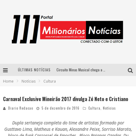
Circuito Minas Musical chega a Sabará com show gratuito de Thiago Delegado, Nath Rodrigues e Tulio Araujo
ÚLTIMAS NOTÍCIAS
Home
Notícias
Cultura
Simone celebra a força feminina e sua trajetória histórica na MPB em novo show “Que mulher é essa!?” em Belo Horizonte
Fenômeno do pagode, Fabinho desembarca em BH com a primeira edição do “Pagobinho”
Carnaval Exclusive Mineirão 2017 divulga Zé Neto e Cristiano
Yan traz a turnê nacional do PagodYANdo para Belo Horizonte
Diario Redacao
5 de dezembro de 2016
Cultura
,
Notícias
Dupla sertaneja completa do time de artistas formado por
Gusttavo Lima, Matheus e Kauan, Alexandre Peixe, Sorriso Maroto,
bloco de funk Carrossel de Emoções , Bloco Baianas Ozadas, Du