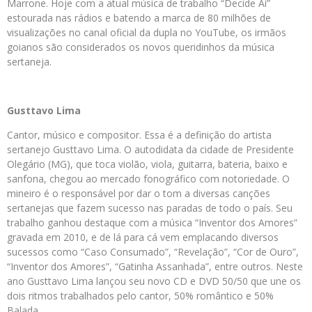
Marrone. Hoje com a atual música de trabalho “Decide Aí”
estourada nas rádios e batendo a marca de 80 milhões de
visualizações no canal oficial da dupla no YouTube, os irmãos
goianos são considerados os novos queridinhos da música
sertaneja.
Gusttavo Lima
Cantor, músico e compositor. Essa é a definição do artista
sertanejo Gusttavo Lima. O autodidata da cidade de Presidente
Olegário (MG), que toca violão, viola, guitarra, bateria, baixo e
sanfona, chegou ao mercado fonográfico com notoriedade. O
mineiro é o responsável por dar o tom a diversas canções
sertanejas que fazem sucesso nas paradas de todo o país. Seu
trabalho ganhou destaque com a música “Inventor dos Amores”
gravada em 2010, e de lá para cá vem emplacando diversos
sucessos como “Caso Consumado”, “Revelação”, “Cor de Ouro”,
“Inventor dos Amores”, “Gatinha Assanhada”, entre outros. Neste
ano Gusttavo Lima lançou seu novo CD e DVD 50/50 que une os
dois ritmos trabalhados pelo cantor, 50% romântico e 50%
Balada.