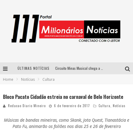
ÚLTIMAS NOTÍCIAS
Circuito Minas Musical chega a Sabará com show gratuito de Thiago Delegado, Nath Rodrigues e Tulio Araujo
Home
Notícias
Cultura
Simone celebra a força feminina e sua trajetória histórica na MPB em novo show “Que mulher é essa!?” em Belo Horizonte
Fenômeno do pagode, Fabinho desembarca em BH com a primeira edição do “Pagobinho”
Bloco Pacato Cidadão estreia no carnaval de Belo Horizonte
Yan traz a turnê nacional do PagodYANdo para Belo Horizonte
Redacao Diario Mineiro
6 de fevereiro de 2017
Cultura
,
Notícias
Músicas de bandas mineiras, como Skank, Jota Quest, Tianastácia e
Pato Fu, animarão os foliões nos dias 25 e 26 de fevereiro