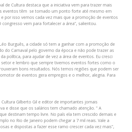
al de Cultura destaca que a iniciativa vem para trazer mais
 os eventos têm se tornado um ponto forte até mesmo em
 e por isso vemos cada vez mais que a promoção de eventos
O congresso vem para fortalecer a área”, salientou.
Léo Burguês, a cidade só tem a ganhar com a promoção de
ado do Carnaval pelo governo da época e não pode trazer as
 da política, para ajudar de vez a área de eventos. Eu cresci
o setor e lembro que sempre tivemos eventos fortes como o
trouxeram bons resultados. Nós temos regiões que podem ser
promotor de eventos gera empregos e o melhor, alegria. Para
Cultura Gilberto Gil e editor de importantes jornais
iva e disse que os salários tem chamado atenção. ” A
 que destinam tempo livre. No país ela tem crescido demais e
plo no Rio de Janeiro podem chegar a 7 mil reais. Vale a
osas e dispostas a fazer esse ramo crescer cada vez mais”,