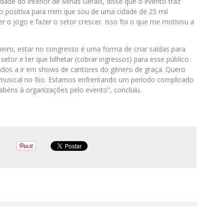
ade do interior de Minas Gerais, disse que o evento traz
o positiva para mim que sou de uma cidade de 25 mil
 o jogo e fazer o setor crescer. Isso foi o que me motivou a
neiro, estar no congresso é uma forma de criar saídas para
etor e ter que bilhetar (cobrar ingressos) para esse público
ados a ir em shows de cantores do gênero de graça. Quero
a musical no Rio. Estamos enfrentando um período complicado
béns à organizações pelo evento”, concluiu.