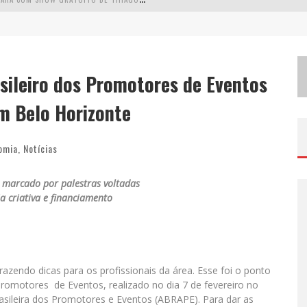
S
IMONE CELEBRA A FORÇA FEMININA E SUA TRAJETÓRIA HISTÓRICA NA MPB EM NOVO SHOW “QUE MULHER É ESSA!?” EM BELO HORIZONTE
F
ENÔMENO DO PAGODE, FABINHO DESEMBARCA EM BH COM A PRIMEIRA EDIÇÃO DO “PAGOBINHO”
sileiro dos Promotores de Eventos
ODYANDO PARA BELO HORIZONTE
m Belo Horizonte
omia
,
Notícias
oi marcado por palestras voltadas
ia criativa e financiamento
razendo dicas para os profissionais da área. Esse foi o ponto
Promotores de Eventos, realizado no dia 7 de fevereiro no
asileira dos Promotores e Eventos (ABRAPE). Para dar as