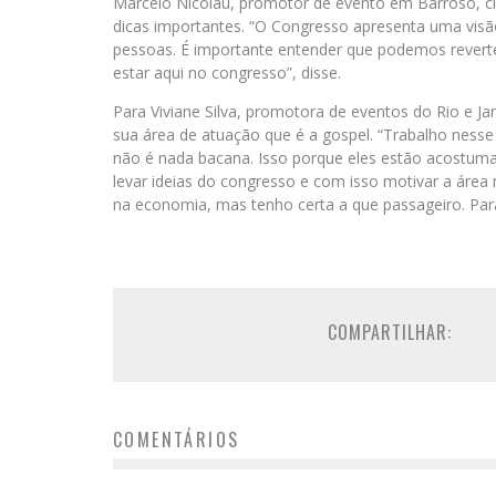
Marcelo Nicolau, promotor de evento em Barroso, cid
dicas importantes. “O Congresso apresenta uma visã
pessoas. É importante entender que podemos reverter
estar aqui no congresso”, disse.
Para Viviane Silva, promotora de eventos do Rio e Ja
sua área de atuação que é a gospel. “Trabalho nesse s
não é nada bacana. Isso porque eles estão acostum
levar ideias do congresso e com isso motivar a áre
na economia, mas tenho certa a que passageiro. Para
COMPARTILHAR:
COMENTÁRIOS