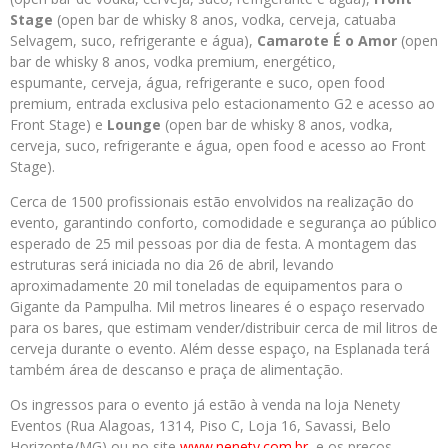
Stage
(open bar de whisky 8 anos, vodka, cerveja, catuaba
Selvagem, suco, refrigerante e água),
Camarote É o Amor
(open
bar de whisky 8 anos, vodka premium, energético,
espumante, cerveja, água, refrigerante e suco, open food
premium, entrada exclusiva pelo estacionamento G2 e acesso ao
Front Stage) e
Lounge
(open bar de whisky 8 anos, vodka,
cerveja, suco, refrigerante e água, open food e acesso ao Front
Stage).
Cerca de 1500 profissionais estão envolvidos na realização do
evento, garantindo conforto, comodidade e segurança ao público
esperado de 25 mil pessoas por dia de festa. A montagem das
estruturas será iniciada no dia 26 de abril, levando
aproximadamente 20 mil toneladas de equipamentos para o
Gigante da Pampulha. Mil metros lineares é o espaço reservado
para os bares, que estimam vender/distribuir cerca de mil litros de
cerveja durante o evento. Além desse espaço, na Esplanada terá
também área de descanso e praça de alimentação.
Os ingressos para o evento já estão à venda na loja Nenety
Eventos (Rua Alagoas, 1314, Piso C, Loja 16, Savassi, Belo
Horizonte/MG) ou no site
www.nenety.com.br
, e os preços