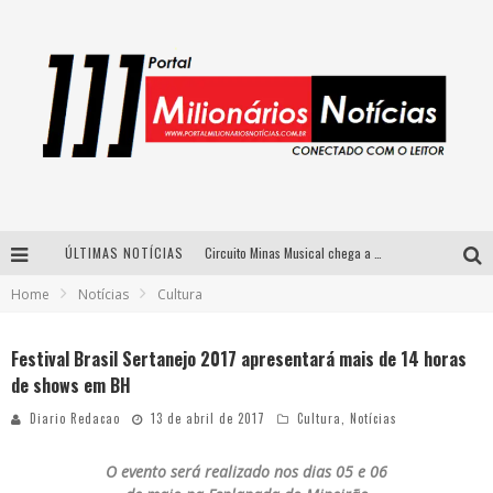
ÚLTIMAS NOTÍCIAS
Circuito Minas Musical chega a Sabará com show gratuito de Thiago Delegado, Nath Rodrigues e Tulio Araujo
Home
Notícias
Cultura
Simone celebra a força feminina e sua trajetória histórica na MPB em novo show “Que mulher é essa!?” em Belo Horizonte
Fenômeno do pagode, Fabinho desembarca em BH com a primeira edição do “Pagobinho”
Festival Brasil Sertanejo 2017 apresentará mais de 14 horas
de shows em BH
Yan traz a turnê nacional do PagodYANdo para Belo Horizonte
Diario Redacao
13 de abril de 2017
Cultura
,
Notícias
O evento será realizado nos dias 05 e 06