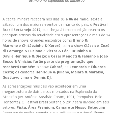
de maio na Esplanada do Mineirão
A capital mineira receberá nos dias
05 e 06 de maio,
sexta e
sábado, um dos maiores eventos de música do país, o
Festival
Brasil Sertanejo 2017
, que chega à terceira edição reunirá os
principais artistas da atualidade em 9 apresentações e mais de 14
horas de shows. Grandes encontros como
Bruno &
Marrone
e
Chitãozinho & Xororó
, com o show
Clássico
;
Zezé
di Camargo & Luciano
e
Victor & Léo;
Bruninho &
Davi
e
Henrique & Diego
; e
César Menotti & Fabiano
e
João
Bosco & Vinícius
farão parte da programação que
receberá também
o show
Cabaré
, de
Leonardo
e
Eduardo
Costa
;
os cantores
Henrique & Juliano
,
Maiara & Maraísa
,
Gusttavo Lima
e
Dennis DJ
.
As apresentações musicais vão acontecer em uma
megaestrutura de dois palcos montados na Esplanada do
Mineirão (Av. Antônio Abrahão Caram, 1001, Pampulha, Belo
Horizonte). O Festival Brasil Sertanejo 2017 será dividido em seis
setores:
Pista, Área Premium, Camarote Nosso Botequim
(open bar de vodka, cerveja, suco, refrigerante e água),
Front