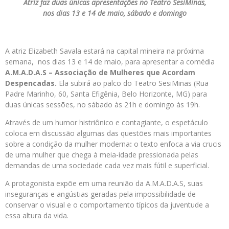
Atriz faz duas únicas apresentações no Teatro SesiMinas,
nos dias 13 e 14 de maio, sábado e domingo
A atriz Elizabeth Savala estará na capital mineira na próxima
semana, nos dias 13 e 14 de maio, para apresentar a comédia
A.M.A.D.A.S – Associação de Mulheres que Acordam
Despencadas.
Ela subirá ao palco do Teatro SesiMinas (Rua
Padre Marinho, 60, Santa Efigênia, Belo Horizonte, MG) para
duas únicas sessões, no sábado às 21h e domingo às 19h.
Através de um humor histriônico e contagiante, o espetáculo
coloca em discussão algumas das questões mais importantes
sobre a condição da mulher moderna
:
o texto enfoca a via crucis
de uma mulher que chega à meia-idade pressionada pelas
demandas de uma sociedade cada vez mais fútil e superficial.
A protagonista expõe em uma reunião da A.M.A.D.A.S, suas
inseguranças e angústias geradas pela impossibilidade de
conservar o visual e o comportamento típicos da juventude a
essa altura da vida.