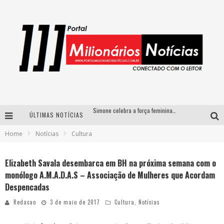
Simone celebra a força feminina e sua trajetória histórica na MPB em novo show “Que mulher é essa!?” em Belo Horizonte
ÚLTIMAS NOTÍCIAS
Fenômeno do pagode, Fabinho desembarca em BH com a primeira edição do “Pagobinho”
Home
Notícias
Cultura
Yan traz a turnê nacional do PagodYANdo para Belo Horizonte
Elizabeth Savala desembarca em BH na próxima semana com o
Circuito Minas Musical chega a Sabará com show gratuito de Thiago Delegado, Nath Rodrigues e Tulio Araujo
monólogo A.M.A.D.A.S – Associação de Mulheres que Acordam
Despencadas
Redacao
3 de maio de 2017
Cultura
,
Notícias