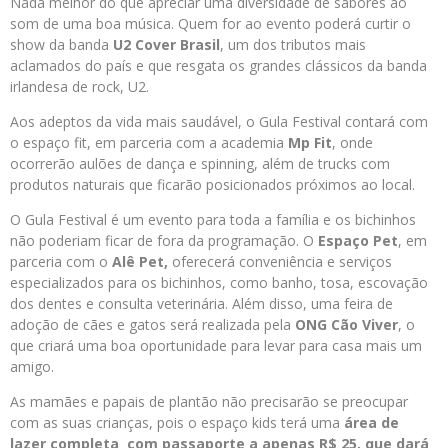
Nada melhor do que apreciar uma diversidade de sabores ao
som de uma boa música. Quem for ao evento poderá curtir o
show da banda
U2 Cover Brasil
, um dos tributos mais
aclamados do país e que resgata os grandes clássicos da banda
irlandesa de rock, U2.
Aos adeptos da vida mais saudável, o Gula Festival contará com
o espaço fit, em parceria com a academia
Mp Fit
, onde
ocorrerão aulões de dança e spinning, além de trucks com
produtos naturais que ficarão posicionados próximos ao local.
O Gula Festival é um evento para toda a família e os bichinhos
não poderiam ficar de fora da programação. O
Espaço Pet
, em
parceria com o
Alê Pet,
oferecerá conveniência e serviços
especializados para os bichinhos, como banho, tosa, escovação
dos dentes e consulta veterinária. Além disso, uma feira de
adoção de cães e gatos será realizada pela
ONG Cão Viver
, o
que criará uma boa oportunidade para levar para casa mais um
amigo.
As mamães e papais de plantão não precisarão se preocupar
com as suas crianças, pois o espaço kids terá uma
área de
lazer completa
com passaporte a apenas R$ 25, que dará