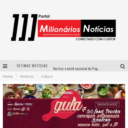
ÚLTIMAS NOTÍCIAS
Yan traz a turnê nacional do PagodYANdo para Belo Horizonte
Home
Notícias
Cultura
Circuito Minas Musical chega a Sabará com show gratuito de Thiago Delegado, Nath Rodrigues e Tulio Araujo
Simone celebra a força feminina e sua trajetória histórica na MPB em novo show “Que mulher é essa!?” em Belo Horizonte
Fenômeno do pagode, Fabinho desembarca em BH com a primeira edição do “Pagobinho”