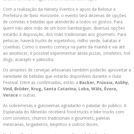
Com a realização da Nenety Eventos e apoio da Belotur e
Prefeitura de Belo Horizonte, o evento terá dezenas de opções
de comidas e bebidas que atenderão a todos os gostos. Para
quem não abre mão de um bom hambúrguer, diversas opções
estarão à disposição, dos mais tradicionais aos gourmets. Para
petiscar, haverá trucks de espetinhos, milho verde, batatas e
coxinhas. Como o evento começa na parte da manhã e vai até
ao anoitecer, é possível experimentar ainda pizzas, omeletes, hot
dogs, acarajés e yakisoba.
Os amantes de cervejas artesanais também poderão aproveitar a
variedade de bebidas que estarão disponíveis durante o Gula
Festival. Entre as confirmadas, estão a
Backer, Prússia, Asbhy,
Vinil, Brüder, Krug, Santa Catarina, Loba, Wäls, Évora,
Verace
e outras.
As sobremesas e guloseimas agradarão o paladar do público. A
Esplanada do Mineirão receberá food trucks e bike trucks com
com sorvetes, churros tradicionais e gourmets, paletas
mexicanas, brigadeiros, beijinhos e outros doces.