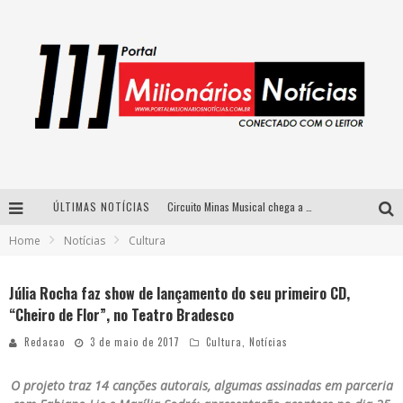
ÚLTIMAS NOTÍCIAS
Circuito Minas Musical chega a Sabará com show gratuito de Thiago Delegado, Nath Rodrigues e Tulio Araujo
Home
Notícias
Cultura
Simone celebra a força feminina e sua trajetória histórica na MPB em novo show “Que mulher é essa!?” em Belo Horizonte
Fenômeno do pagode, Fabinho desembarca em BH com a primeira edição do “Pagobinho”
Júlia Rocha faz show de lançamento do seu primeiro CD,
“Cheiro de Flor”, no Teatro Bradesco
Yan traz a turnê nacional do PagodYANdo para Belo Horizonte
Redacao
3 de maio de 2017
Cultura
,
Notícias
O projeto traz 14 canções autorais, algumas assinadas em parceria