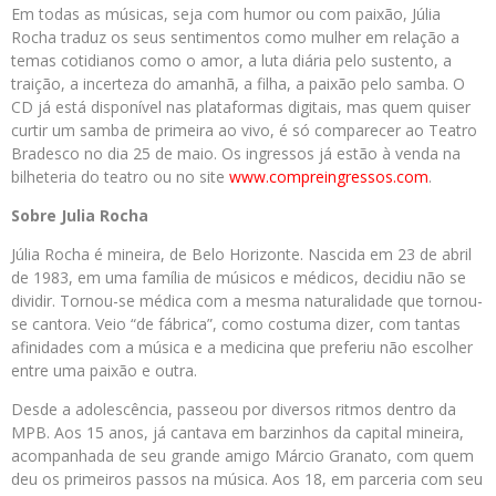
Em todas as músicas, seja com humor ou com paixão, Júlia
Rocha traduz os seus sentimentos como mulher em relação a
temas cotidianos como o amor, a luta diária pelo sustento, a
traição, a incerteza do amanhã, a filha, a paixão pelo samba. O
CD já está disponível nas plataformas digitais, mas quem quiser
curtir um samba de primeira ao vivo, é só comparecer ao Teatro
Bradesco no dia 25 de maio. Os ingressos já estão à venda na
bilheteria do teatro ou no site
www.compreingressos.com
.
Sobre Julia Rocha
Júlia Rocha é mineira, de Belo Horizonte. Nascida em 23 de abril
de 1983, em uma família de músicos e médicos, decidiu não se
dividir. Tornou-se médica com a mesma naturalidade que tornou-
se cantora. Veio “de fábrica”, como costuma dizer, com tantas
afinidades com a música e a medicina que preferiu não escolher
entre uma paixão e outra.
Desde a adolescência, passeou por diversos ritmos dentro da
MPB. Aos 15 anos, já cantava em barzinhos da capital mineira,
acompanhada de seu grande amigo Márcio Granato, com quem
deu os primeiros passos na música. Aos 18, em parceria com seu