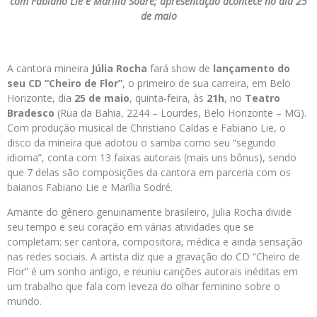
com Fabiano Lie e Marília Sodré; apresentação acontece no dia 25
de maio
A cantora mineira
Júlia Rocha
fará show de
lançamento do
seu CD “Cheiro de Flor”
, o primeiro de sua carreira, em Belo
Horizonte, dia
25 de maio
, quinta-feira, às
21h
, no
Teatro
Bradesco
(Rua da Bahia, 2244 – Lourdes, Belo Horizonte – MG).
Com produção musical de Christiano Caldas e Fabiano Lie, o
disco da mineira que adotou o samba como seu “segundo
idioma”, conta com 13 faixas autorais (mais uns bônus), sendo
que 7 delas são composições da cantora em parceria com os
baianos Fabiano Lie e Marília Sodré.
Amante do gênero genuinamente brasileiro, Julia Rocha divide
seu tempo e seu coração em várias atividades que se
completam: ser cantora, compositora, médica e ainda sensação
nas redes sociais. A artista diz que a gravação do CD “Cheiro de
Flor” é um sonho antigo, e reuniu canções autorais inéditas em
um trabalho que fala com leveza do olhar feminino sobre o
mundo.