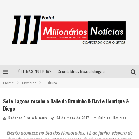
ÚLTIMAS NOTÍCIAS
Circuito Minas Musical chega a Sabará com show gratuito de Thiago Delegado, Nath Rodrigues e Tulio Araujo
Home
Notícias
Cultura
Simone celebra a força feminina e sua trajetória histórica na MPB em novo show “Que mulher é essa!?” em Belo Horizonte
Fenômeno do pagode, Fabinho desembarca em BH com a primeira edição do “Pagobinho”
Sete Lagoas recebe o Baile do Bruninho & Davi e Henrique &
Diego
Yan traz a turnê nacional do PagodYANdo para Belo Horizonte
Redacao Diario Mineiro
24 de maio de 2017
Cultura
,
Notícias
Evento acontece no Dia dos Namorados, 12 de junho, véspera de