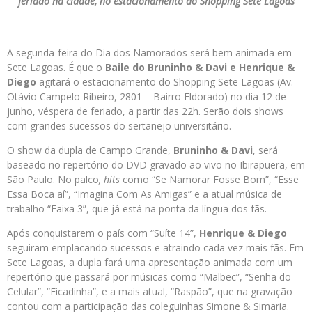
feriado na cidade, no estacionamento do Shopping Sete Lagoas
A segunda-feira do Dia dos Namorados será bem animada em
Sete Lagoas. É que o
Baile do Bruninho & Davi e Henrique &
Diego
agitará o estacionamento do Shopping Sete Lagoas (Av.
Otávio Campelo Ribeiro, 2801 – Bairro Eldorado) no dia 12 de
junho, véspera de feriado, a partir das 22h. Serão dois shows
com grandes sucessos do sertanejo universitário.
O show da dupla de Campo Grande,
Bruninho & Davi
, será
baseado no repertório do DVD gravado ao vivo no Ibirapuera, em
São Paulo. No palco
, hits
como “Se Namorar Fosse Bom”, “Esse
Essa Boca aí”, “Imagina Com As Amigas” e a atual música de
trabalho “Faixa 3”, que já está na ponta da língua dos fãs.
Após conquistarem o país com “Suíte 14”,
Henrique & Diego
seguiram emplacando sucessos e atraindo cada vez mais fãs. Em
Sete Lagoas, a dupla fará uma apresentação animada com um
repertório que passará por músicas como “Malbec”, “Senha do
Celular”, “Ficadinha”, e a mais atual, “Raspão”, que na gravação
contou com a participação das coleguinhas Simone & Simaria.