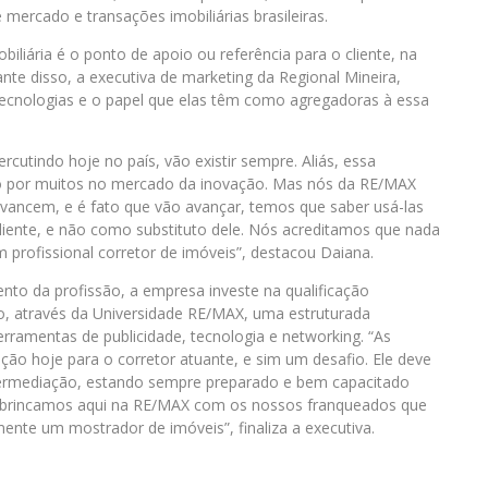
 mercado e transações imobiliárias brasileiras.
biliária é o ponto de apoio ou referência para o cliente, na
nte disso, a executiva de marketing da Regional Mineira,
tecnologias e o papel que elas têm como agregadoras à essa
rcutindo hoje no país, vão existir sempre. Aliás, essa
 por muitos no mercado da inovação. Mas nós da RE/MAX
vancem, e é fato que vão avançar, temos que saber usá-las
liente, e não como substituto dele. Nós acreditamos que nada
m profissional corretor de imóveis”, destacou Daiana.
to da profissão, a empresa investe na qualificação
o, através da Universidade RE/MAX, uma estruturada
rramentas de publicidade, tecnologia e networking. “As
o hoje para o corretor atuante, e sim um desafio. Ele deve
ntermediação, estando sempre preparado e bem capacitado
é brincamos aqui na RE/MAX com os nossos franqueados que
nte um mostrador de imóveis”, finaliza a executiva.