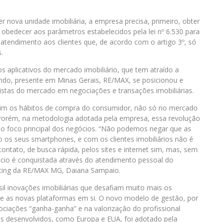
r nova unidade imobiliária, a empresa precisa, primeiro, obter
e obedecer aos parâmetros estabelecidos pela lei nº 6.530 para
 atendimento aos clientes que, de acordo com o artigo 3º, só
.
 aplicativos do mercado imobiliário, que tem atraído a
undo, presente em Minas Gerais, RE/MAX, se posicionou e
listas do mercado em negociações e transações imobiliárias.
 sim os hábitos de compra do consumidor, não só no mercado
 Porém, na metodologia adotada pela empresa, essa revolução
 o foco principal dos negócios. “Não podemos negar que as
os seus smartphones, e com os clientes imobiliários não é
ontato, de busca rápida, pelos sites e internet sim, mas, sem
cio é conquistada através do atendimento pessoal do
keting da RE/MAX MG, Daiana Sampaio.
il inovações imobiliárias que desafiam muito mais os
 as novas plataformas em si. O novo modelo de gestão, por
iações “ganha-ganha” e na valorização do profissional
s desenvolvidos, como Europa e EUA, foi adotado pela