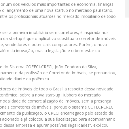
 por um dos veículos mais importantes de economia, finanças
bre o lançamento de uma nova startup no mercado paulistano,
tre os profissionais atuantes no mercado imobiliário de todo
er a primeira imobiliária sem corretores, é inspirada nos
da startup é que o aplicativo substitua o corretor de imóveis
te, vendedores e potenciais compradores. Porém, o novo
lém da inovação, mas a legislação e o bem-estar do
te do Sistema COFECI-CRECI, João Teodoro da Silva,
enamento da profissão de Corretor de Imóveis, se pronunciou,
tidade diante da polêmica.
etores de imóveis de todo o Brasil a respeito dessa novidade
r Econômico, sobre a nova start-up Hubbers do mercado
 modalidade de comercialização de imóveis, sem a presença
ssionais corretores de imóveis, porque o sistema COFECI-CRECI
imento da publicação, o CRECI encarregado pelo estado de
oi acionado e já colocou a sua fiscalização para acompanhar o
 dessa empresa e apurar possíveis ilegalidades”, explicou