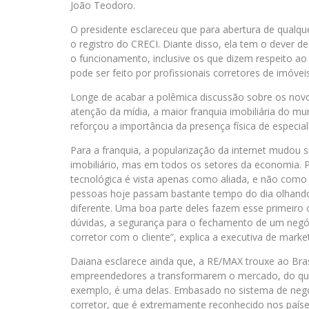
João Teodoro.
O presidente esclareceu que para abertura de qualque
o registro do CRECI. Diante disso, ela tem o dever d
o funcionamento, inclusive os que dizem respeito ao
pode ser feito por profissionais corretores de imóveis
Longe de acabar a polêmica discussão sobre os novos
atenção da mídia, a maior franquia imobiliária do m
reforçou a importância da presença física de especia
Para a franquia, a popularização da internet mudou
imobiliário, mas em todos os setores da economia.
tecnológica é vista apenas como aliada, e não como
pessoas hoje passam bastante tempo do dia olhando 
diferente. Uma boa parte deles fazem esse primeiro c
dúvidas, a segurança para o fechamento de um negó
corretor com o cliente”, explica a executiva de mar
Daiana esclarece ainda que, a RE/MAX trouxe ao Bras
empreendedores a transformarem o mercado, do que
exemplo, é uma delas. Embasado no sistema de negoc
corretor, que é extremamente reconhecido nos paíse