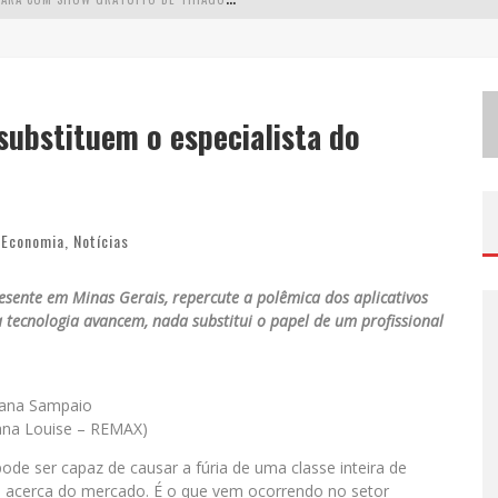
S
IMONE CELEBRA A FORÇA FEMININA E SUA TRAJETÓRIA HISTÓRICA NA MPB EM NOVO SHOW “QUE MULHER É ESSA!?” EM BELO HORIZONTE
F
ENÔMENO DO PAGODE, FABINHO DESEMBARCA EM BH COM A PRIMEIRA EDIÇÃO DO “PAGOBINHO”
 substituem o especialista do
ODYANDO PARA BELO HORIZONTE
Economia
,
Notícias
sente em Minas Gerais, repercute a polêmica dos aplicativos
a tecnologia avancem, nada substitui o papel de um profissional
ana Sampaio
ana Louise – REMAX)
pode ser capaz de causar a fúria de uma classe inteira de
o acerca do mercado. É o que vem ocorrendo no setor