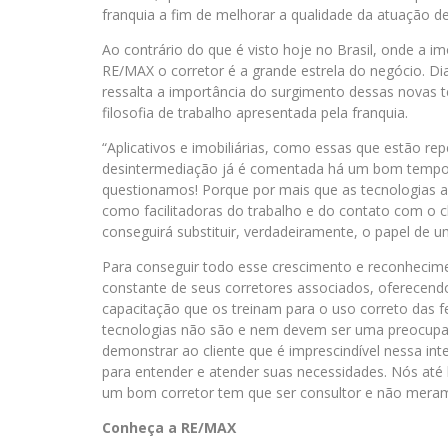
franquia a fim de melhorar a qualidade da atuação de
Ao contrário do que é visto hoje no Brasil, onde a imo
RE/MAX o corretor é a grande estrela do negócio. Dia
ressalta a importância do surgimento dessas novas 
filosofia de trabalho apresentada pela franquia.
“Aplicativos e imobiliárias, como essas que estão repe
desintermediação já é comentada há um bom tempo
questionamos! Porque por mais que as tecnologias a
como facilitadoras do trabalho e do contato com o c
conseguirá substituir, verdadeiramente, o papel de u
Para conseguir todo esse crescimento e reconhecimen
constante de seus corretores associados, oferecend
capacitação que os treinam para o uso correto das fe
tecnologias não são e nem devem ser uma preocupaçã
demonstrar ao cliente que é imprescindível nessa i
para entender e atender suas necessidades. Nós at
um bom corretor tem que ser consultor e não merame
Conheça a RE/MAX