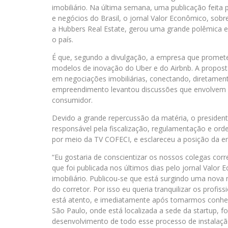
imobiliário. Na última semana, uma publicação feita
e negócios do Brasil, o jornal Valor Econômico, so
a Hubbers Real Estate, gerou uma grande polêmica en
o país.
É que, segundo a divulgação, a empresa que promete s
modelos de inovação do Uber e do Airbnb. A proposta 
em negociações imobiliárias, conectando, diretamen
empreendimento levantou discussões que envolvem a
consumidor.
Devido a grande repercussão da matéria, o presiden
responsável pela fiscalização, regulamentação e ord
por meio da TV COFECI, e esclareceu a posição da en
“Eu gostaria de conscientizar os nossos colegas corr
que foi publicada nos últimos dias pelo jornal Valo
imobiliário. Publicou-se que está surgindo uma nova
do corretor. Por isso eu queria tranquilizar os profi
está atento, e imediatamente após tomarmos conhec
São Paulo, onde está localizada a sede da startup, f
desenvolvimento de todo esse processo de instalação