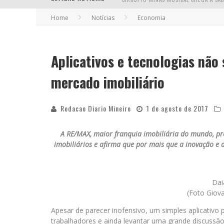
Home
Notícias
Economia
Aplicativos e tecnologias não
YAN TRAZ A TURNÊ NACIONAL DO PAG
mercado imobiliário
Redacao Diario Mineiro
1 de agosto de 2017
A RE/MAX, maior franquia imobiliária do mundo, pre
imobiliários e afirma que por mais que a inovação e 
Dai
(Foto Giov
Apesar de parecer inofensivo, um simples aplicativo 
trabalhadores e ainda levantar uma grande discussã