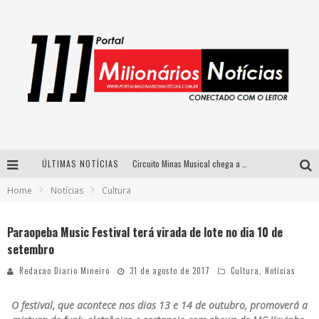
ÚLTIMAS NOTÍCIAS
Circuito Minas Musical chega a Sabará com show gratuito de Thiago Delegado, Nath Rodrigues e Tulio Araujo
Home
Notícias
Cultura
Simone celebra a força feminina e sua trajetória histórica na MPB em novo show “Que mulher é essa!?” em Belo Horizonte
Fenômeno do pagode, Fabinho desembarca em BH com a primeira edição do “Pagobinho”
Paraopeba Music Festival terá virada de lote no dia 10 de
setembro
Yan traz a turnê nacional do PagodYANdo para Belo Horizonte
Redacao Diario Mineiro
31 de agosto de 2017
Cultura
,
Notícias
O festival, que acontece nos dias 13 e 14 de outubro, promoverá a