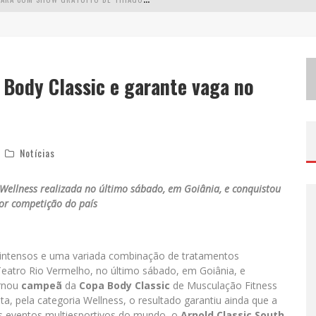
S
IMONE CELEBRA A FORÇA FEMININA E SUA TRAJETÓRIA HISTÓRICA NA MPB EM NOVO SHOW “QUE MULHER É ESSA!?” EM BELO HORIZONTE
F
ENÔMENO DO PAGODE, FABINHO DESEMBARCA EM BH COM A PRIMEIRA EDIÇÃO DO “PAGOBINHO”
 Body Classic e garante vaga no
ODYANDO PARA BELO HORIZONTE
Notícias
a Wellness realizada no último sábado, em Goiânia, e conquistou
or competição do país
s intensos e uma variada combinação de tratamentos
eatro Rio Vermelho, no último sábado, em Goiânia, e
ornou
campeã
da
Copa Body Classic
de Musculação Fitness
ta, pela categoria Wellness, o resultado garantiu ainda que a
s eventos multiesportivos do mundo, o
Arnold Classic South