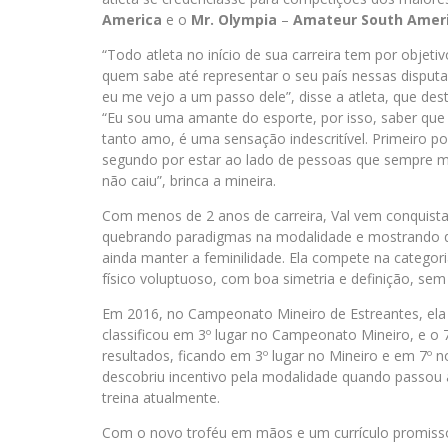
America
e o
Mr. Olympia
–
Amateur South Amer
“Todo atleta no início de sua carreira tem por objet
quem sabe até representar o seu país nessas disput
eu me vejo a um passo dele”, disse a atleta, que de
“Eu sou uma amante do esporte, por isso, saber que 
tanto amo, é uma sensação indescritível. Primeiro po
segundo por estar ao lado de pessoas que sempre me
não caiu”, brinca a mineira.
Com menos de 2 anos de carreira, Val vem conquistan
quebrando paradigmas na modalidade e mostrando que 
ainda manter a feminilidade. Ela compete na categor
físico voluptuoso, com boa simetria e definição, sem
Em 2016, no Campeonato Mineiro de Estreantes, ela
classificou em 3º lugar no Campeonato Mineiro, e o 7
resultados, ficando em 3º lugar no Mineiro e em 7º n
descobriu incentivo pela modalidade quando passou
treina atualmente.
Com o novo troféu em mãos e um currículo promissor