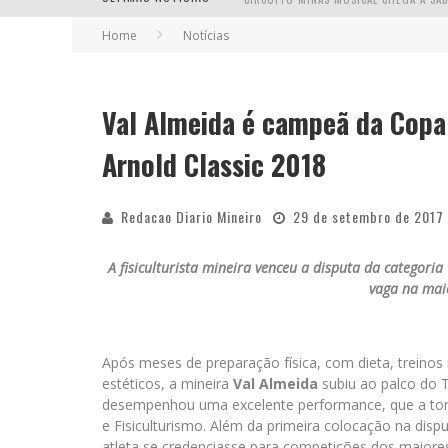
Home
Notícias
Val Almeida é campeã da Copa
YAN TRAZ A TURNÊ NACIONAL DO PAG
Arnold Classic 2018
Redacao Diario Mineiro
29 de setembro de 2017
A fisiculturista mineira venceu a disputa da categori
vaga na mai
Após meses de preparação física, com dieta, treino
estéticos, a mineira
Val Almeida
subiu ao palco do T
desempenhou uma excelente performance, que a t
e Fisiculturismo. Além da primeira colocação na dispu
atleta se credenciasse para competições dos maiore