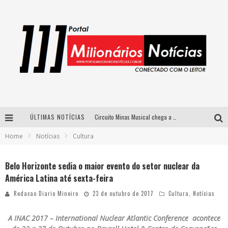
ÚLTIMAS NOTÍCIAS
Circuito Minas Musical chega a Sabará com show gratuito de Thiago Delegado, Nath Rodrigues e Tulio Araujo
Home
Notícias
Cultura
Simone celebra a força feminina e sua trajetória histórica na MPB em novo show “Que mulher é essa!?” em Belo Horizonte
Fenômeno do pagode, Fabinho desembarca em BH com a primeira edição do “Pagobinho”
Belo Horizonte sedia o maior evento do setor nuclear da
América Latina até sexta-feira
Yan traz a turnê nacional do PagodYANdo para Belo Horizonte
Redacao Diario Mineiro
23 de outubro de 2017
Cultura
,
Notícias
A INAC 2017 – International Nuclear
Atlantic Conference acontece