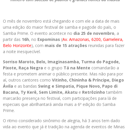
O mês de novembro está chegando e com ele a data de mais
uma edição do maior festival de samba e pagode do país, o
Samba Prime. O evento acontece no
dia 25 de novembro
, a
partir das
16h
, no
Expominas
(
Av. Amazonas, 6200, Gameleira,
Belo Horizonte
), com
mais de 15 atrações
reunidas para fazer
a noite inesquecível.
Sorriso Maroto, Belo, Imaginasamba, Turma do Pagode,
Pixote, Raça Negra
e o grupo
Tá na Mente
comandarão a
festa e prometem animar o público presente. Mas não para por
aí, outros cantores como
Vitinho, Chininha & Príncipe, Diego
Ávila
e as bandas
Swing e Simpatia, Pique Novo, Papo di
Bacana, Ty Kerê, Sem Limite, Akatu
e
Retrôzinho
também
marcarão presença no festival, com participações para lá de
especiais que abrilhantará ainda mais a 6ª edição do Samba
Prime.
O ritmo considerado sinônimo de alegria, há 3 anos tem dado
vida ao evento que já é tradição na agenda de eventos de Minas