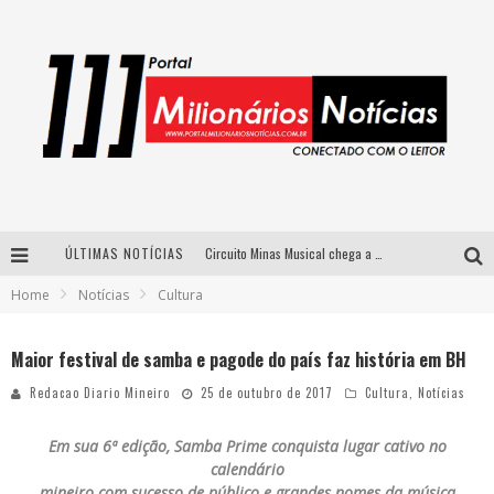
ÚLTIMAS NOTÍCIAS
Circuito Minas Musical chega a Sabará com show gratuito de Thiago Delegado, Nath Rodrigues e Tulio Araujo
Home
Notícias
Cultura
Simone celebra a força feminina e sua trajetória histórica na MPB em novo show “Que mulher é essa!?” em Belo Horizonte
Fenômeno do pagode, Fabinho desembarca em BH com a primeira edição do “Pagobinho”
Maior festival de samba e pagode do país faz história em BH
Yan traz a turnê nacional do PagodYANdo para Belo Horizonte
Redacao Diario Mineiro
25 de outubro de 2017
Cultura
,
Notícias
Em sua 6ª edição, Samba Prime conquista lugar cativo no
calendário
mineiro com sucesso de público e grandes nomes da música