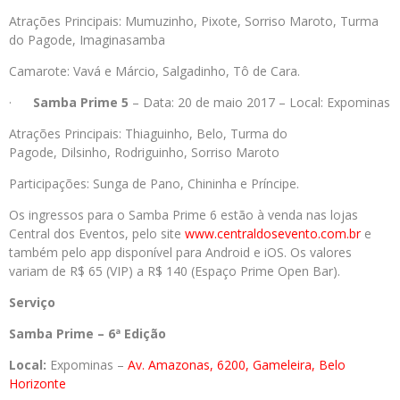
Atrações Principais: Mumuzinho, Pixote, Sorriso Maroto, Turma
do Pagode, Imaginasamba
Camarote: Vavá e Márcio, Salgadinho, Tô de Cara.
·
Samba Prime 5
– Data: 20 de maio 2017 – Local: Expominas
Atrações Principais: Thiaguinho, Belo,
Turma do
Pagode, Dilsinho, Rodriguinho,
Sorriso Maroto
Participações: Sunga de Pano, Chininha e Príncipe.
Os ingressos para o Samba Prime 6 estão à venda nas lojas
Central dos Eventos, pelo site
www.centraldosevento.com.br
e
também pelo app disponível para Android e iOS. Os valores
variam de R$ 65 (VIP) a R$ 140 (Espaço Prime Open Bar).
Serviço
Samba Prime – 6ª Edição
Local:
Expominas –
Av. Amazonas, 6200, Gameleira, Belo
Horizonte