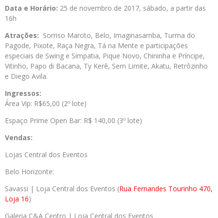
Data e Horário:
25 de novembro de 2017, sábado, a partir das
16h
Atrações:
Sorriso Maroto, Belo, Imaginasamba, Turma do
Pagode, Pixote, Raça Negra, Tá na Mente e participações
especiais de Swing e Simpatia, Pique Novo, Chininha e Príncipe,
Vitinho, Papo di Bacana, Ty Kerê, Sem Limite, Akatu, Retrôzinho
e Diego Avila.
Ingressos:
Área Vip: R$65,00 (2º lote)
Espaço Prime Open Bar: R$ 140,00 (3º lote)
Vendas:
Lojas Central dos Eventos
Belo Horizonte:
Savassi | Loja Central dos Eventos (
Rua Fernandes Tourinho 470,
Loja 16
)
Galeria C&A Centro | Loja Central dos Eventos