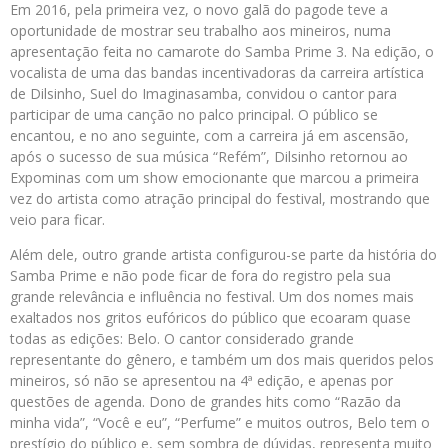
Em 2016, pela primeira vez, o novo galã do pagode teve a
oportunidade de mostrar seu trabalho aos mineiros, numa
apresentação feita no camarote do Samba Prime 3. Na edição, o
vocalista de uma das bandas incentivadoras da carreira artística
de Dilsinho, Suel do Imaginasamba, convidou o cantor para
participar de uma canção no palco principal. O público se
encantou, e no ano seguinte, com a carreira já em ascensão,
após o sucesso de sua música “Refém”, Dilsinho retornou ao
Expominas com um show emocionante que marcou a primeira
vez do artista como atração principal do festival, mostrando que
veio para ficar.
Além dele, outro grande artista configurou-se parte da história do
Samba Prime e não pode ficar de fora do registro pela sua
grande relevância e influência no festival. Um dos nomes mais
exaltados nos gritos eufóricos do público que ecoaram quase
todas as edições: Belo. O cantor considerado grande
representante do gênero, e também um dos mais queridos pelos
mineiros, só não se apresentou na 4ª edição, e apenas por
questões de agenda. Dono de grandes hits como “Razão da
minha vida”, “Você e eu”, “Perfume” e muitos outros, Belo tem o
prestígio do público e, sem sombra de dúvidas, representa muito