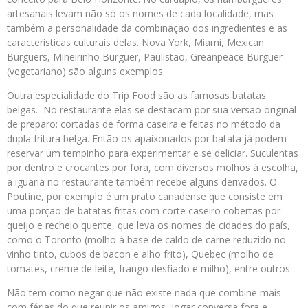
artesanais levam não só os nomes de cada localidade, mas
também a personalidade da combinação dos ingredientes e as
características culturais delas. Nova York, Miami, Mexican
Burguers, Mineirinho Burguer, Paulistão, Greanpeace Burguer
(vegetariano) são alguns exemplos.
Outra especialidade do Trip Food são as famosas batatas
belgas. No restaurante elas se destacam por sua versão original
de preparo: cortadas de forma caseira e feitas no método da
dupla fritura belga. Então os apaixonados por batata já podem
reservar um tempinho para experimentar e se deliciar. Suculentas
por dentro e crocantes por fora, com diversos molhos à escolha,
a iguaria no restaurante também recebe alguns derivados. O
Poutine, por exemplo é um prato canadense que consiste em
uma porção de batatas fritas com corte caseiro cobertas por
queijo e recheio quente, que leva os nomes de cidades do país,
como o Toronto (molho à base de caldo de carne reduzido no
vinho tinto, cubos de bacon e alho frito), Quebec (molho de
tomates, creme de leite, frango desfiado e milho), entre outros.
Não tem como negar que não existe nada que combine mais
com férias do que reunir os amigos, jogar conversa fora e