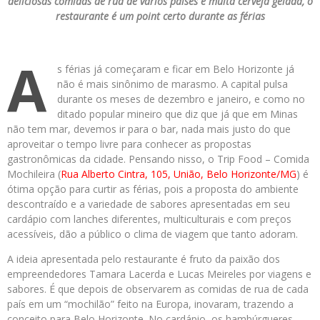
deliciosas comidas de rua de vários países e muita cerveja gelada, o
restaurante é um point certo durante as férias
A
s férias já começaram e ficar em Belo Horizonte já
não é mais sinônimo de marasmo. A capital pulsa
durante os meses de dezembro e janeiro, e como no
ditado popular mineiro que diz que já que em Minas
não tem mar, devemos ir para o bar, nada mais justo do que
aproveitar o tempo livre para conhecer as propostas
gastronômicas da cidade. Pensando nisso, o Trip Food – Comida
Mochileira (
Rua Alberto Cintra, 105, União, Belo Horizonte/MG
) é
ótima opção para curtir as férias, pois a proposta do ambiente
descontraído e a variedade de sabores apresentadas em seu
cardápio com lanches diferentes, multiculturais e com preços
acessíveis, dão a público o clima de viagem que tanto adoram.
A ideia apresentada pelo restaurante é fruto da paixão dos
empreendedores Tamara Lacerda e Lucas Meireles por viagens e
sabores. É que depois de observarem as comidas de rua de cada
país em um “mochilão” feito na Europa, inovaram, trazendo a
conceito para Belo Horizonte. No cardápio, os hambúrgueres