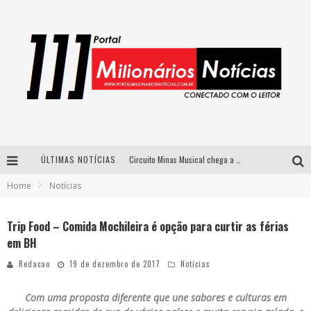
ÚLTIMAS NOTÍCIAS
Circuito Minas Musical chega a Sabará com show gratuito de Thiago Delegado, Nath Rodrigues e Tulio Araujo
Home
Notícias
Simone celebra a força feminina e sua trajetória histórica na MPB em novo show “Que mulher é essa!?” em Belo Horizonte
Fenômeno do pagode, Fabinho desembarca em BH com a primeira edição do “Pagobinho”
Trip Food – Comida Mochileira é opção para curtir as férias
em BH
Yan traz a turnê nacional do PagodYANdo para Belo Horizonte
Redacao
19 de dezembro de 2017
Notícias
Com uma proposta diferente que une sabores e culturas em