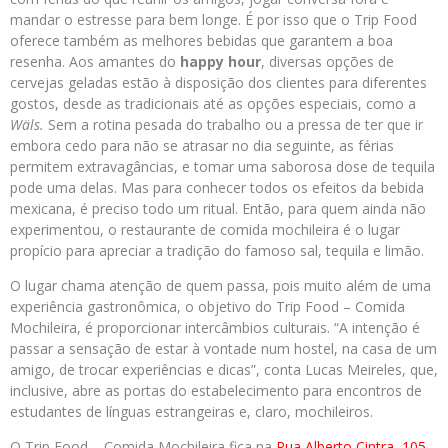
mandar o estresse para bem longe. É por isso que o Trip Food
oferece também as melhores bebidas que garantem a boa
resenha. Aos amantes do
happy hour
, diversas opções de
cervejas geladas estão à disposição dos clientes para diferentes
gostos, desde as tradicionais até as opções especiais, como a
Wäls.
Sem a rotina pesada do trabalho ou a pressa de ter que ir
embora cedo para não se atrasar no dia seguinte, as férias
permitem extravagâncias, e tomar uma saborosa dose de tequila
pode uma delas. Mas para conhecer todos os efeitos da bebida
mexicana, é preciso todo um ritual. Então, para quem ainda não
experimentou, o restaurante de comida mochileira é o lugar
propício para apreciar a tradição do famoso sal, tequila e limão.
O lugar chama atenção de quem passa, pois muito além de uma
experiência gastronômica, o objetivo do Trip Food – Comida
Mochileira, é proporcionar intercâmbios culturais. “A intenção é
passar a sensação de estar à vontade num hostel, na casa de um
amigo, de trocar experiências e dicas”, conta Lucas Meireles, que,
inclusive, abre as portas do estabelecimento para encontros de
estudantes de línguas estrangeiras e, claro, mochileiros.
O Trip Food – Comida Mochileira fica na
Rua Alberto Cintra, 105,