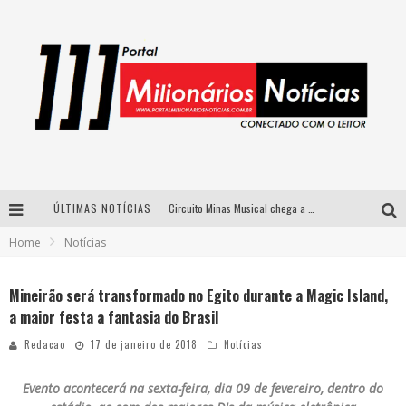
ÚLTIMAS NOTÍCIAS
Circuito Minas Musical chega a Sabará com show gratuito de Thiago Delegado, Nath Rodrigues e Tulio Araujo
Home
Notícias
Simone celebra a força feminina e sua trajetória histórica na MPB em novo show “Que mulher é essa!?” em Belo Horizonte
Fenômeno do pagode, Fabinho desembarca em BH com a primeira edição do “Pagobinho”
Mineirão será transformado no Egito durante a Magic Island,
a maior festa a fantasia do Brasil
Yan traz a turnê nacional do PagodYANdo para Belo Horizonte
Redacao
17 de janeiro de 2018
Notícias
Evento acontecerá na sexta-feira, dia 09 de fevereiro, dentro do