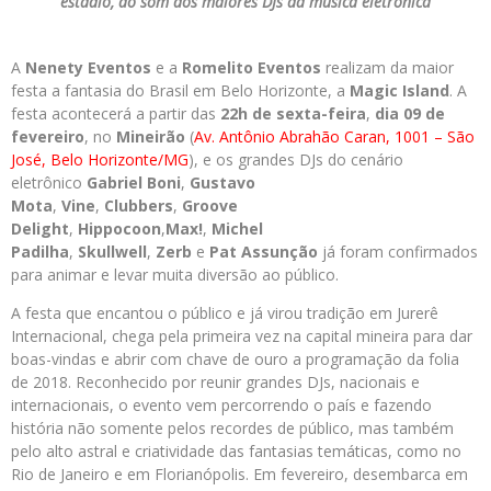
estádio, ao som dos maiores DJs da música eletrônica
A
Nenety Eventos
e a
Romelito Eventos
realizam da maior
festa a fantasia do Brasil em Belo Horizonte, a
Magic Island
. A
festa acontecerá a partir das
22h de sexta-feira
,
dia 09 de
fevereiro
, no
Mineirão
(
Av. Antônio Abrahão Caran, 1001 – São
José, Belo Horizonte/MG
), e os grandes DJs do cenário
eletrônico
Gabriel Boni
,
Gustavo
Mota
,
Vine
,
Clubbers
,
Groove
Delight
,
Hippocoon
,
Max!
,
Michel
Padilha
,
Skullwell
,
Zerb
e
Pat Assunção
já foram confirmados
para animar e levar muita diversão ao público.
A festa que encantou o público e já virou tradição em Jurerê
Internacional, chega pela primeira vez na capital mineira para dar
boas-vindas e abrir com chave de ouro a programação da folia
de 2018. Reconhecido por reunir grandes DJs, nacionais e
internacionais, o evento vem percorrendo o país e fazendo
história não somente pelos recordes de público, mas também
pelo alto astral e criatividade das fantasias temáticas, como no
Rio de Janeiro e em Florianópolis. Em fevereiro, desembarca em