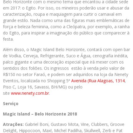
Belo Horizonte com o mesmo tema que encantou a cidade sede
em 2017: o Egito. Por isso, os mineiros poderão usar e abusar da
caracterização, roupa e maquiagem para curtir o carnaval em
grande estilo. Nada como uma das figuras mais emblemáticas de
força e beleza feminina, como a Cleópatra, por exemplo, a rainha
do Egito, para inspirar a imaginação do público que comparecer à
festa.
Além disso, o Magic Island Belo Horizonte, contará com open bar
de Vodka, Cerveja, Refrigerante, Suco e Água, cenografia inédita,
palco gigante e uma decoração especial que irá mexer com os
sentidos dos foliões. Os ingressos estão à venda pelo valor de
R$150 no setor Faraó, e podem ser adquiridos na loja da Nenety
Eventos, localizada no Shopping 5ª
Avenida (Rua Alagoas, 1314
,
Piso C, Loja 16, Savassi, BH/MG) ou pelo
site
www.nenety.com.br
.
Serviço
Magic Island – Belo Horizonte 2018
Atrações:
Gabriel Boni, Gustavo Mota, Vine, Clubbers, Groove
Delight, Hippocoon, Max!, Michel Padilha, Skullwell, Zerb e Pat