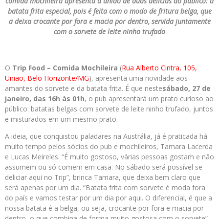
comida mochileira apresenta a união de duas delícias ao público: a
batata frita especial, pois é feita com o modo de fritura belga, que
a deixa crocante por fora e macia por dentro, servida juntamente
com o sorvete de leite ninho trufado
O
Trip Food – Comida Mochileira
(
Rua Alberto Cintra, 105,
União, Belo Horizonte/MG
), apresenta uma novidade aos
amantes do sorvete e da batata frita. É que neste
sábado, 27 de
janeiro, das 16h às 01h
, o pub apresentará um prato curioso ao
público: batatas belgas com sorvete de leite ninho trufado, juntos
e misturados em um mesmo prato.
A ideia, que conquistou paladares na Austrália, já é praticada há
muito tempo pelos sócios do pub e mochileiros, Tamara Lacerda
e Lucas Meireles. “É muito gostoso, várias pessoas gostam e não
assumem ou só comem em casa. No sábado será possível se
deliciar aqui no Trip”, brinca Tamara, que deixa bem claro que
será apenas por um dia. “Batata frita com sorvete é moda fora
do país e vamos testar por um dia por aqui. O diferencial, é que a
nossa batata é a belga, ou seja, crocante por fora e macia por
dentro, o que combina de forma muito gostosa com o sorvete”,