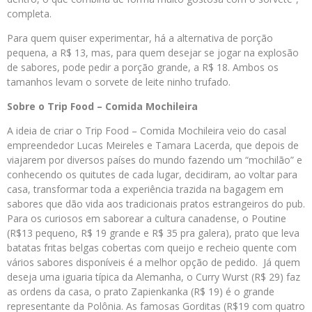
completa.
Para quem quiser experimentar, há a alternativa de porção
pequena, a R$ 13, mas, para quem desejar se jogar na explosão
de sabores, pode pedir a porção grande, a R$ 18. Ambos os
tamanhos levam o sorvete de leite ninho trufado.
Sobre o Trip Food – Comida Mochileira
A ideia de criar o Trip Food – Comida Mochileira veio do casal
empreendedor Lucas Meireles e Tamara Lacerda, que depois de
viajarem por diversos países do mundo fazendo um “mochilão” e
conhecendo os quitutes de cada lugar, decidiram, ao voltar para
casa, transformar toda a experiência trazida na bagagem em
sabores que dão vida aos tradicionais pratos estrangeiros do pub.
Para os curiosos em saborear a cultura canadense, o Poutine
(R$13 pequeno, R$ 19 grande e R$ 35 pra galera), prato que leva
batatas fritas belgas cobertas com queijo e recheio quente com
vários sabores disponíveis é a melhor opção de pedido. Já quem
deseja uma iguaria típica da Alemanha, o Curry Wurst (R$ 29) faz
as ordens da casa, o prato Zapienkanka (R$ 19) é o grande
representante da Polônia. As famosas Gorditas (R$19 com quatro