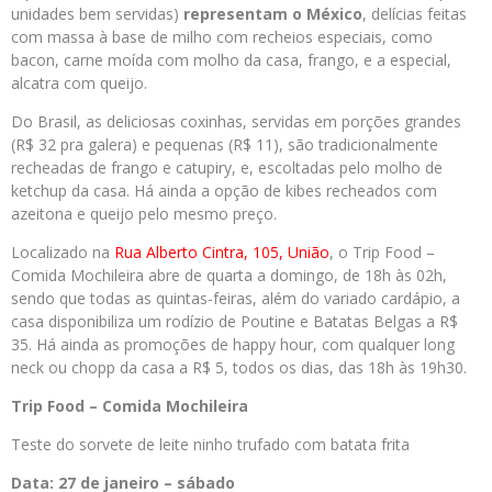
unidades bem servidas)
representam o México
, delícias feitas
com massa à base de milho com recheios especiais, como
bacon, carne moída com molho da casa, frango, e a especial,
alcatra com queijo.
Do Brasil, as deliciosas coxinhas, servidas em porções grandes
(R$ 32 pra galera) e pequenas (R$ 11), são tradicionalmente
recheadas de frango e catupiry, e, escoltadas pelo molho de
ketchup da casa. Há ainda a opção de kibes recheados com
azeitona e queijo pelo mesmo preço.
Localizado na
Rua Alberto Cintra, 105, União
, o Trip Food –
Comida Mochileira abre de quarta a domingo, de 18h às 02h,
sendo que todas as quintas-feiras, além do variado cardápio, a
casa disponibiliza um rodízio de Poutine e Batatas Belgas a R$
35. Há ainda as promoções de happy hour, com qualquer long
neck ou chopp da casa a R$ 5, todos os dias, das 18h às 19h30.
Trip Food – Comida Mochileira
Teste do sorvete de leite ninho trufado com batata frita
Data:
27 de janeiro – sábado