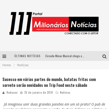
ÚLTIMAS NOTÍCIAS
Circuito Minas Musical chega a Sabará com show gratuito de Thiago Delegado, Nath Rodrigues e Tulio Araujo
Home
Notícias
Simone celebra a força feminina e sua trajetória histórica na MPB em novo show “Que mulher é essa!?” em Belo Horizonte
Fenômeno do pagode, Fabinho desembarca em BH com a primeira edição do “Pagobinho”
Sucesso em várias partes do mundo, batatas fritas com
sorvete serão novidades no Trip Food neste sábado
Yan traz a turnê nacional do PagodYANdo para Belo Horizonte
Redacao
25 de janeiro de 2018
Notícias
Já imaginou unir duas grandes paixões em um só prato? O pub de