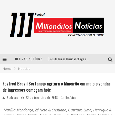
ÚLTIMAS NOTÍCIAS
Circuito Minas Musical chega a Sabará com show gratuito de Thiago Delegado, Nath Rodrigues e Tulio Araujo
Home
Notícias
Simone celebra a força feminina e sua trajetória histórica na MPB em novo show “Que mulher é essa!?” em Belo Horizonte
Fenômeno do pagode, Fabinho desembarca em BH com a primeira edição do “Pagobinho”
Festival Brasil Sertanejo agitará o Mineirão em maio e vendas
de ingressos começam hoje
Yan traz a turnê nacional do PagodYANdo para Belo Horizonte
Redacao
22 de fevereiro de 2018
Notícias
Marília Mendonça, Zé Neto & Cristiano, Gusttavo Lima, Henrique &