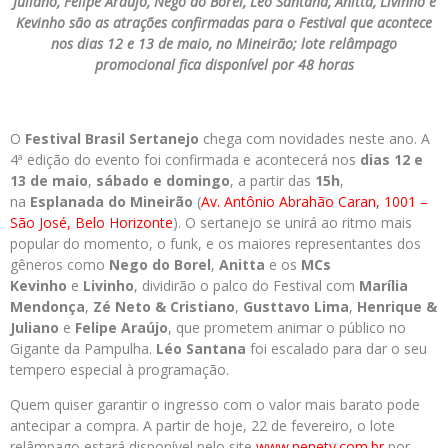
Juliano, Felipe Araújo, Nego do Borel, Léo Santana, Anitta, Livinho e
Kevinho são as atrações confirmadas para o Festival que acontece
nos dias 12 e 13 de maio, no Mineirão; lote relâmpago
promocional fica disponível por 48 horas
O
Festival
Brasil
Sertanejo
chega com novidades neste ano. A
4ª edição do evento foi confirmada e acontecerá nos
dias 12 e
13 de maio
,
sábado e domingo
, a partir das
15h
,
na
Esplanada do Mineirão
(
Av. Antônio Abrahão Caran, 1001 –
São José, Belo Horizonte
). O sertanejo se unirá ao ritmo mais
popular do momento, o funk, e os maiores representantes dos
gêneros como
Nego do Borel
,
Anitta
e os
MCs
Kevinho
e
Livinho
, dividirão o palco do Festival com
Marília
Mendonça
,
Zé Neto & Cristiano
,
Gusttavo Lima
,
Henrique &
Juliano
e
Felipe Araújo
, que prometem animar o público no
Gigante da Pampulha.
Léo Santana
foi escalado para dar o seu
tempero especial à programação.
Quem quiser garantir o ingresso com o valor mais barato pode
antecipar a compra. A partir de hoje, 22 de fevereiro, o lote
relâmpago estará disponível pelo site
www.nenety.com.br
por