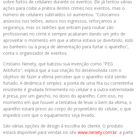
sobre furtos de celulares durante os eventos. Ele já tentou várias
ações para coibir a prática destes crimes nos eventos, mas o
número de celulares subtraídos só aumentou. “Colocamos
anúncios nos telões, avisos nos ingressos, reforçamos a
segurança, mas os ladrões que entram para roubar são
profissionais no crime e sempre acabaram dando um jeito de
aproveitar o momento em que a vítima estava se divertindo, indo
ao banheiro ou à praça de alimentação para furtar o aparelho”,
conta o organizador de eventos.
Cristiano Nenety, que batizou sua invenção como “PEG
Antifurto”, explica que a sua criação foi desenvolvida com o
objetivo de fazer a vítima perceber que o aparelho está sendo
furtado. A dinâmica é simples: a ponta de uma fita ou correntinha
resistente é grudada firmemente no celular e a outra extremidade
é presa, por um gancho, no dono do aparelho. Com isso, no
momento em que houver a tentativa de levar o bem da vítima, o
aparelho estará preso ao corpo do proprietário do celular, o que
impedirá com que o equipamento seja levado.
São várias opções de design à escolha do cliente. O produto
estará disponível para vendas no site
www.nenety.com.br
a partir