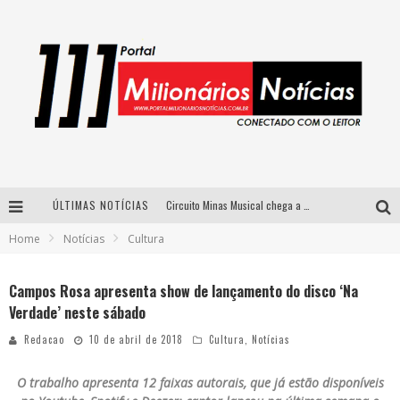
ÚLTIMAS NOTÍCIAS
Circuito Minas Musical chega a Sabará com show gratuito de Thiago Delegado, Nath Rodrigues e Tulio Araujo
Home
Notícias
Cultura
Simone celebra a força feminina e sua trajetória histórica na MPB em novo show “Que mulher é essa!?” em Belo Horizonte
Fenômeno do pagode, Fabinho desembarca em BH com a primeira edição do “Pagobinho”
Campos Rosa apresenta show de lançamento do disco ‘Na
Verdade’ neste sábado
Yan traz a turnê nacional do PagodYANdo para Belo Horizonte
Redacao
10 de abril de 2018
Cultura
,
Notícias
O trabalho apresenta 12 faixas autorais, que já estão disponíveis