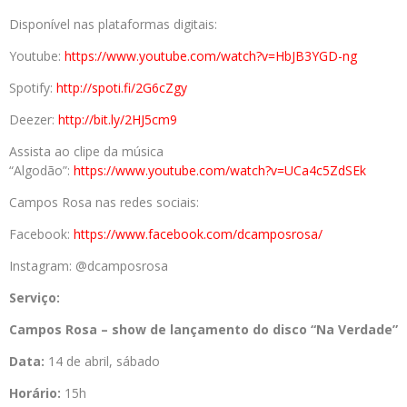
Disponível nas plataformas digitais:
Youtube:
https://www.youtube.c
om/watch?v=HbJB3YGD-ng
Spotify:
http://spoti.fi/2G6cZgy
Deezer:
http://bit.ly/2HJ5cm9
Assista ao clipe da música
“Algodão”:
https://www.youtube.com/watch?
v=UCa4c5ZdSEk
Campos Rosa nas redes sociais:
Facebook:
https://www.facebook.com/dcamp
osrosa/
Instagram: @dcamposrosa
Serviço:
Campos
Rosa – show de lançamento do disco “Na Verdade”
Data:
14 de abril, sábado
Horário:
15h