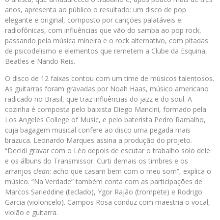
anos, apresenta ao público o resultado: um disco de pop
elegante e original, composto por canções palatáveis e
radiofônicas, com influências que vão do samba ao pop rock,
passando pela música mineira e o rock alternativo, com pitadas
de psicodelismo e elementos que remetem a Clube da Esquina,
Beatles e Nando Reis.
O disco de 12 faixas contou com um time de músicos talentosos.
As guitarras foram gravadas por Noah Haas, músico americano
radicado no Brasil, que traz influências do jazz e do soul. A
cozinha é composta pelo baixista Diego Mancini, formado pela
Los Angeles College of Music, e pelo baterista Pedro Ramalho,
cuja bagagem musical confere ao disco uma pegada mais
brazuca. Leonardo Marques assina a produção do projeto.
“Decidi gravar com o Léo depois de escutar o trabalho solo dele
e os álbuns do Transmissor. Curti demais os timbres e os
arranjos
clean
: acho que casam bem com o meu som”, explica o
músico. “Na Verdade” também conta com as participações de
Marcos Sarieddine (teclado), Ygor Rajão (trompete) e Rodrigo
Garcia (violoncelo). Campos Rosa cond
uz com maestria o vocal,
violão e guitarra.