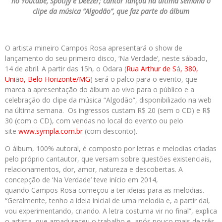
no Youtube, Spotify e Deezer; cantor lançou na última semana o
clipe da música “Algodão”, que faz parte do álbum
O artista mineiro Campos Rosa apresentará o show de
lançamento do seu primeiro disco, ‘Na Verdade’, neste sábado,
14 de abril. A partir das 15h, o Odara (
Rua Arthur de S
á
, 380,
Uni
ã
o, Belo Horizonte/MG
) será o palco para o evento, que
marca a apresentação do álbum ao vivo para o público e a
celebração do clipe da música “Algodão”, disponibilizado na web
na última semana. Os ingressos custam R$ 20 (sem o CD) e R$
30 (com o CD), com vendas no local do evento ou pelo
site
www.sympla.com.br
(com desconto).
O álbum, 100% autoral, é composto por letras e melodias criadas
pelo próprio cantautor, que versam sobre questões existenciais,
relacionamentos, dor, amor, natureza e descobertas. A
concepção de ‘Na Verdade’ teve início em 2014,
quando Campos Rosa começou a ter ideias para as melodias.
“Geralmente, tenho a ideia inicial de uma melodia e, a partir daí,
vou experimentando, criando. A letra costuma vir no final”, explica
o artista, que amadureceu o trabalho e, após pouco mais de três