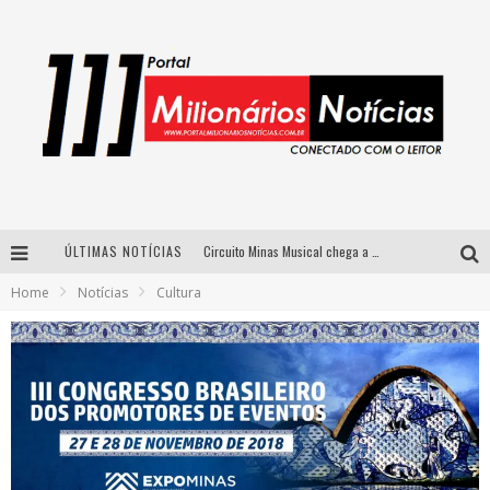
ÚLTIMAS NOTÍCIAS
Circuito Minas Musical chega a Sabará com show gratuito de Thiago Delegado, Nath Rodrigues e Tulio Araujo
Home
Notícias
Cultura
Simone celebra a força feminina e sua trajetória histórica na MPB em novo show “Que mulher é essa!?” em Belo Horizonte
Fenômeno do pagode, Fabinho desembarca em BH com a primeira edição do “Pagobinho”
Yan traz a turnê nacional do PagodYANdo para Belo Horizonte