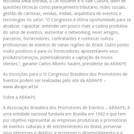
discutida Meia Entrada, a Lei Rouanet e o Vale Cultura, além de
questões técnicas como planejamento tributário, redes sociais,
gestão de carreiras, vendas, mídias, arquitetura de eventos e
tecnologias no setor. “O Congresso é ótima oportunidade para se
atualizar, capacitar, entender um pouco mais a cadeia produtiva
do setor de eventos, aumentar o networking, rever amigos,
parceiros, fornecedores, contratantes e conhecer outros
profissionais de eventos de várias regiões do Brasil. Outro ponto
muito positivos é para os fornecedores apresentarem seus
produtos/serviços, potencializando a captação de novos
clientes.”, garante Carlos Alberto Xaulim, presidente da ABRAPE.
As inscrições para o III Congresso Brasileiro dos Promotores de
Eventos podem ser realizadas pelo site da ABRAPE –
www.abrape.art.br.
Sobre a ABRAPE
A Associação Brasileira dos Promotores de Eventos – ABRAPE, é
uma entidade nacional fundada em Brasília em 1992 e que tem
por objetivo representar as empresas produtoras e promotoras
de eventos culturais e de entretenimento no Brasil, preservar
seus interesses e direitos, e promover o desenvolvimento e a