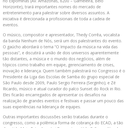
no Expominas (Av. Amazonas, 6200 – Gameleira, Belo
Horizonte), trará importantes nomes do mercado de
entretenimento para palestrar sobre diversos assuntos. A
iniciativa é direcionada a profissionais de toda a cadeia de
eventos.
O músico, compositor e apresentador, Thedy Corrêa, vocalista
da banda Nenhum de Nós, será um dos palestrantes do evento.
O gaúcho abordará o tema “O Impacto da música na vida das
pessoas”, e discutirá a união de dois universos aparentemente
tão distantes, a música e o mundo dos negócios, além de
tópicos como trabalho em equipe, gerenciamento de crises,
inovação e liderança. Quem também palestrará no Congresso é o
Presidente da Liga das Escolas de Samba do grupo especial de
São Paulo desde 2009, Paulo Sergio Ferreira (Serginho); e Zé
Ricardo, músico e atual curador do palco Sunset do Rock in Rio.
Eles ficarão encarregados de apresentar os desafios na
realização de grandes eventos e festivais e passar um pouco das
suas experiências na liderança de equipes.
Outras importantes discussões serão tratadas durante o
congresso, como a polêmica forma de cobrança do ECAD, a tão