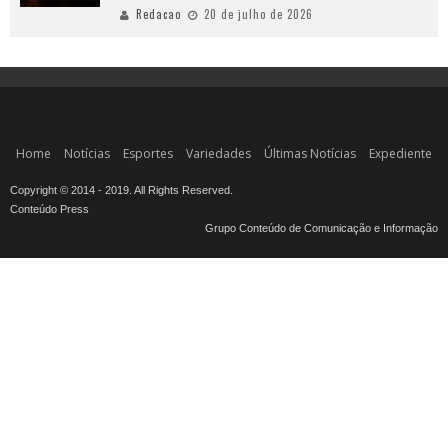
Redacao
20 de julho de 2026
Home
Notícias
Esportes
Variedades
Últimas Notícias
Expediente
Copyright © 2014 - 2019. All Rights Reserved.
Conteúdo Press
Grupo Conteúdo de Comunicação e Informação