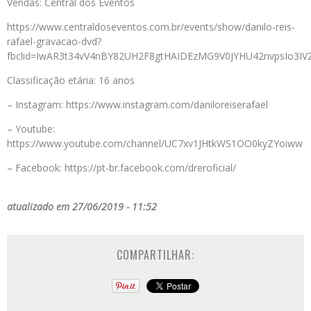
Vendas: Central dos Eventos
https://www.centraldoseventos.com.br/events/show/danilo-reis-
rafael-gravacao-dvd?
fbclid=IwAR3t34vV4nBY82UH2F8gtHAIDEzMG9V0JYHU42nvpsIo3I
Classificação etária: 16 anos
– Instagram: https://www.instagram.com/daniloreiserafael
– Youtube:
https://www.youtube.com/channel/UC7xv1JHtkWS1OO0kyZYoiww
– Facebook: https://pt-br.facebook.com/dreroficial/
atualizado em 27/06/2019 - 11:52
COMPARTILHAR: