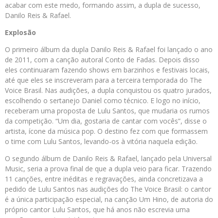
acabar com este medo, formando assim, a dupla de sucesso,
Danilo Reis & Rafael.
Explosão
O primeiro álbum da dupla Danilo Reis & Rafael foi lançado o ano
de 2011, com a canção autoral Conto de Fadas. Depois disso
eles continuaram fazendo shows em barzinhos e festivais locais,
até que eles se inscreveram para a terceira temporada do The
Voice Brasil. Nas audições, a dupla conquistou os quatro jurados,
escolhendo o sertanejo Daniel como técnico. E logo no início,
receberam uma proposta de Lulu Santos, que mudaria os rumos
da competição. “Um dia, gostaria de cantar com vocês”, disse o
artista, ícone da música pop. O destino fez com que formassem
o time com Lulu Santos, levando-os à vitória naquela edição.
O segundo álbum de Danilo Reis & Rafael, lançado pela Universal
Music, seria a prova final de que a dupla veio para ficar. Trazendo
11 canções, entre inéditas e regravações, ainda concretizava a
pedido de Lulu Santos nas audições do The Voice Brasil: o cantor
é a única participação especial, na canção Um Hino, de autoria do
próprio cantor Lulu Santos, que há anos não escrevia uma