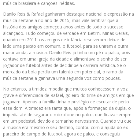
música brasileira e canções inéditas.
Danilo Reis & Rafael ganharam destaque nacional e expressão na
música sertaneja no ano de 2015, mas vale lembrar que a
história dos amigos começou anos antes de todo o sucesso
alcançado. Tudo começou de verdade em Betim, Minas Gerais,
quando em 2011, os amigos de infância resolveram deixar de
lado uma paixão em comum, o futebol, para se unirem a outra
maior ainda, a música. Danilo Reis já tinha um pé no palco, pois
cantava em uma igreja da cidade e alimentava o sonho de ser
jogador de futebol antes de decidir pela carreira artística. Se o
mercado da bola perdia um talento em potencial, o ramo da
música sertaneja ganhava uma segunda voz como poucas.
No entanto, a timidez impedia que muitos conhecessem a voz
grave e diferenciada de Rafael, goleiro do time de amigos em que
jogavam. Apenas a família tinha o privilégio de escutar de perto
esse dom. A timidez era tanta que, após a formação da dupla, o
impedia até de segurar o microfone no palco, que ficava sempre
em um pedestal, devido a tamanho nervosismo. Quando viu que
a música era mesmo o seu destino, contou com a ajuda do ex-
parceiro de campo de futebol, agora de palco, e conseguiu