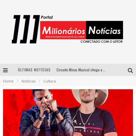
ÚLTIMAS NOTÍCIAS
Circuito Minas Musical chega a Sabará com show gratuito de Thiago Delegado, Nath Rodrigues e Tulio Araujo
Home
Notícias
Cultura
Simone celebra a força feminina e sua trajetória histórica na MPB em novo show “Que mulher é essa!?” em Belo Horizonte
Fenômeno do pagode, Fabinho desembarca em BH com a primeira edição do “Pagobinho”
Yan traz a turnê nacional do PagodYANdo para Belo Horizonte