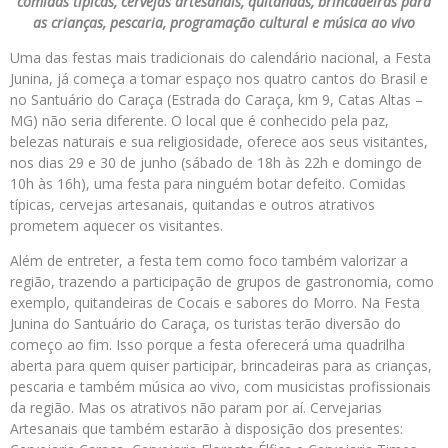
comidas típicas, cervejas artesanais, quitandas, brincadeiras para
as crianças, pescaria, programação cultural e música ao vivo
Uma das festas mais tradicionais do calendário nacional, a Festa
Junina, já começa a tomar espaço nos quatro cantos do Brasil e
no Santuário do Caraça (Estrada do Caraça, km 9, Catas Altas –
MG) não seria diferente. O local que é conhecido pela paz,
belezas naturais e sua religiosidade, oferece aos seus visitantes,
nos dias 29 e 30 de junho (sábado de 18h às 22h e domingo de
10h às 16h), uma festa para ninguém botar defeito. Comidas
típicas, cervejas artesanais, quitandas e outros atrativos
prometem aquecer os visitantes.
Além de entreter, a festa tem como foco também valorizar a
região, trazendo a participação de grupos de gastronomia, como
exemplo, quitandeiras de Cocais e sabores do Morro. Na Festa
Junina do Santuário do Caraça, os turistas terão diversão do
começo ao fim. Isso porque a festa oferecerá uma quadrilha
aberta para quem quiser participar, brincadeiras para as crianças,
pescaria e também música ao vivo, com musicistas profissionais
da região. Mas os atrativos não param por aí. Cervejarias
Artesanais que também estarão à disposição dos presentes: