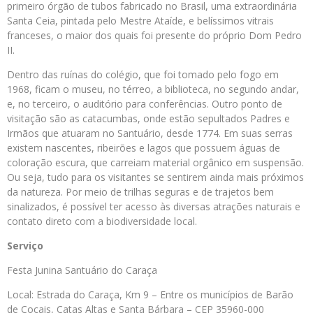
primeiro órgão de tubos fabricado no Brasil, uma extraordinária
Santa Ceia, pintada pelo Mestre Ataíde, e belíssimos vitrais
franceses, o maior dos quais foi presente do próprio Dom Pedro
II.
Dentro das ruínas do colégio, que foi tomado pelo fogo em
1968, ficam o museu, no térreo, a biblioteca, no segundo andar,
e, no terceiro, o auditório para conferências. Outro ponto de
visitação são as catacumbas, onde estão sepultados Padres e
Irmãos que atuaram no Santuário, desde 1774. Em suas serras
existem nascentes, ribeirões e lagos que possuem águas de
coloração escura, que carreiam material orgânico em suspensão.
Ou seja, tudo para os visitantes se sentirem ainda mais próximos
da natureza. Por meio de trilhas seguras e de trajetos bem
sinalizados, é possível ter acesso às diversas atrações naturais e
contato direto com a biodiversidade local.
Serviço
Festa Junina Santuário do Caraça
Local: Estrada do Caraça, Km 9 – Entre os municípios de Barão
de Cocais, Catas Altas e Santa Bárbara – CEP 35960-000