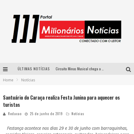
ÚLTIMAS NOTÍCIAS
Circuito Minas Musical chega a Sabará com show gratuito de Thiago Delegado, Nath Rodrigues e Tulio Araujo
Home
Notícias
Simone celebra a força feminina e sua trajetória histórica na MPB em novo show “Que mulher é essa!?” em Belo Horizonte
Fenômeno do pagode, Fabinho desembarca em BH com a primeira edição do “Pagobinho”
Santuário do Caraça realiza Festa Junina para aquecer os
turistas
Yan traz a turnê nacional do PagodYANdo para Belo Horizonte
Redacao
25 de junho de 2019
Notícias
Festança acontece nos dias 29 e 30 de junho com barraquinhas,