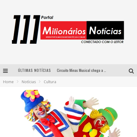
ÚLTIMAS NOTÍCIAS
Circuito Minas Musical chega a Sabará com show gratuito de Thiago Delegado, Nath Rodrigues e Tulio Araujo
Home
Notícias
Cultura
Simone celebra a força feminina e sua trajetória histórica na MPB em novo show “Que mulher é essa!?” em Belo Horizonte
Fenômeno do pagode, Fabinho desembarca em BH com a primeira edição do “Pagobinho”
Yan traz a turnê nacional do PagodYANdo para Belo Horizonte