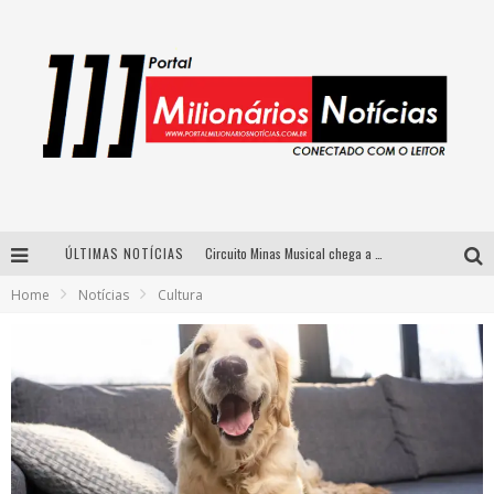
Circuito Minas Musical chega a Sabará com show gratuito de Thiago Delegado, Nath Rodrigues e Tulio Araujo
ÚLTIMAS NOTÍCIAS
Simone celebra a força feminina e sua trajetória histórica na MPB em novo show “Que mulher é essa!?” em Belo Horizonte
Home
Notícias
Cultura
Fenômeno do pagode, Fabinho desembarca em BH com a primeira edição do “Pagobinho”
Yan traz a turnê nacional do PagodYANdo para Belo Horizonte