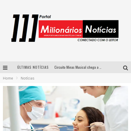
ÚLTIMAS NOTÍCIAS
Circuito Minas Musical chega a Sabará com show gratuito de Thiago Delegado, Nath Rodrigues e Tulio Araujo
Home
Notícias
Simone celebra a força feminina e sua trajetória histórica na MPB em novo show “Que mulher é essa!?” em Belo Horizonte
Fenômeno do pagode, Fabinho desembarca em BH com a primeira edição do “Pagobinho”
Yan traz a turnê nacional do PagodYANdo para Belo Horizonte