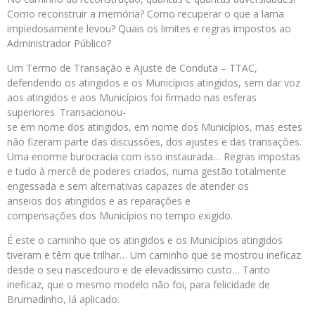
Como reconstruir a memória? Como recuperar o que a lama
impiedosamente levou? Quais os limites e regras impostos ao
Administrador Público?
Um Termo de Transação e Ajuste de Conduta – TTAC,
defendendo os atingidos e os Municípios atingidos, sem dar voz
aos atingidos e aos Municípios foi firmado nas esferas
superiores. Transacionou-
se
em
nome
dos
atingidos,
em
nome
dos
Municípios, mas estes
não fizeram parte das discussões,
dos
ajustes e das transações.
Uma enorme burocracia com isso instaurada… Regras impostas
e tudo à mercê de poderes criados, numa gestão totalmente
engessada e sem alternativas capazes de atender os
anseios
dos
atingidos e as reparações e
compensações
dos
Municípios no tempo exigido.
É este o caminho que os atingidos e os Municípios atingidos
tiveram e têm que trilhar… Um caminho que se mostrou ineficaz
desde o seu nascedouro e de elevadíssimo custo… Tanto
ineficaz, que o mesmo modelo não foi, para felicidade de
Brumadinho, lá aplicado.