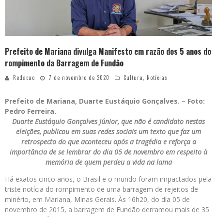
Prefeito de Mariana divulga Manifesto em razão dos 5 anos do
rompimento da Barragem de Fundão
Redacao
7 de novembro de 2020
Cultura
,
Notícias
Prefeito
de
Mariana
, Duarte Eustáquio Gonçalves. – Foto:
Pedro Ferreira.
Duarte Eustáquio Gonçalves Júnior, que não é candidato nestas
eleições, publicou
em
suas redes sociais um texto que faz um
retrospecto
do
que aconteceu após a tragédia e reforça a
importância de se lembrar
do
dia 05 de novembro
em
respeito à
memória de quem perdeu a vida na lama
Há exatos cinco
anos
, o Brasil e o mundo foram impactados pela
triste notícia
do
rompimento
de uma
barragem
de rejeitos de
minério,
em
Mariana
, Minas Gerais. Às 16h20,
do
dia 05 de
novembro de 2015, a
barragem
de
Fundão
derramou mais de 35