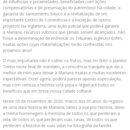
de influências e proximidades, beneficiadas com ações
compensatórias e de preservação
do
patrimônio! Na cidade, a
garantia
do
saneamento básico e a revitalização de um
importante Centro de Convivência e a iniciação de outros
projetos! Na Inglaterra, uma Ação Judicial que poderá garantir
à
Mariana
, recursos vultosos que jamais seriam alcançados, não
fosse a determinação de enfrentar os Tribunais Ingleses! Enfim,
muitas ações cujas materializações serão conhecidas nos
próximos
anos
!
O mais importante não é colher os frutos, mas ter feito o plantio!
Tenho neste final de mandato, a consciência tranquila que dei o
melhor de mim para deixar à
Mariana
muitas e muitas excelentes
expectativas. Dizer agora, poderá parecer apenas especulação,
mas com certeza a história será justa e registrará todos os
benefícios que
em
breve nossa Cidade colherá!
Neste 05 de novembro de 2020, marco
dos
05
anos
do
registro
de uma dura história de
Mariana
, talvez a sua pior história, deixo
a minha homenagem à memória de todos os que perderam a
vida; de todos os que perderam suas casas; de todos os que
perderam a história de suas vidas na fotografia
da
família