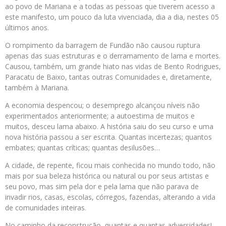
ao povo de
Mariana
e a todas as pessoas que tiverem acesso a
este
manifesto
, um pouco
da
luta vivenciada, dia a dia, nestes 05
últimos
anos
.
O
rompimento
da
barragem
de
Fundão
não causou ruptura
apenas das suas estruturas e o derramamento de lama e mortes.
Causou, também, um grande hiato nas vidas de Bento Rodrigues,
Paracatu de Baixo, tantas outras Comunidades e, diretamente,
também à
Mariana
.
A economia despencou; o desemprego alcançou níveis não
experimentados anteriormente; a autoestima de muitos e
muitos, desceu lama abaixo. A história saiu
do
seu curso e uma
nova história passou a ser escrita. Quantas incertezas; quantos
embates; quantas críticas; quantas desilusões…
A cidade, de repente, ficou mais conhecida no mundo todo, não
mais por sua beleza histórica ou natural ou por seus artistas e
seu povo, mas sim pela dor e pela lama que não parava de
invadir rios, casas, escolas, córregos, fazendas, alterando a vida
de comunidades inteiras.
No caminho
da
reconstrução, quantas e quantas adversidades!