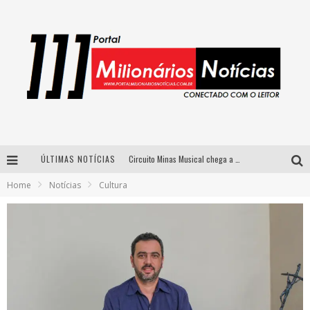
ÚLTIMAS NOTÍCIAS
Circuito Minas Musical chega a Sabará com show gratuito de Thiago Delegado, Nath Rodrigues e Tulio Araujo
Home
Notícias
Cultura
Simone celebra a força feminina e sua trajetória histórica na MPB em novo show “Que mulher é essa!?” em Belo Horizonte
Fenômeno do pagode, Fabinho desembarca em BH com a primeira edição do “Pagobinho”
Yan traz a turnê nacional do PagodYANdo para Belo Horizonte