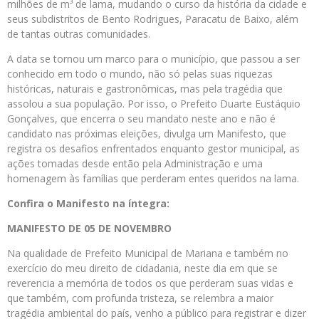
milhões de m³ de lama, mudando o curso
da
história
da
cidade e
seus subdistritos de Bento Rodrigues, Paracatu de Baixo, além
de tantas outras comunidades.
A data se tornou um marco para o município, que passou a ser
conhecido
em
todo o mundo, não só pelas suas riquezas
históricas, naturais e gastronômicas, mas pela tragédia que
assolou a sua população. Por isso, o
Prefeito
Duarte Eustáquio
Gonçalves, que encerra o seu mandato neste ano e não é
candidato nas próximas eleições,
divulga
um
Manifesto
, que
registra os desafios enfrentados enquanto gestor municipal, as
ações tomadas desde então pela Administração e uma
homenagem às famílias que perderam entes queridos na lama.
Confira o
Manifesto
na íntegra:
MANIFESTO
DE 05 DE NOVEMBRO
Na qualidade de
Prefeito
Municipal de
Mariana
e também no
exercício
do
meu direito de cidadania, neste dia
em
que se
reverencia a memória de todos os que perderam suas vidas e
que também, com profunda tristeza, se relembra a maior
tragédia ambiental
do
país, venho a público para registrar e dizer