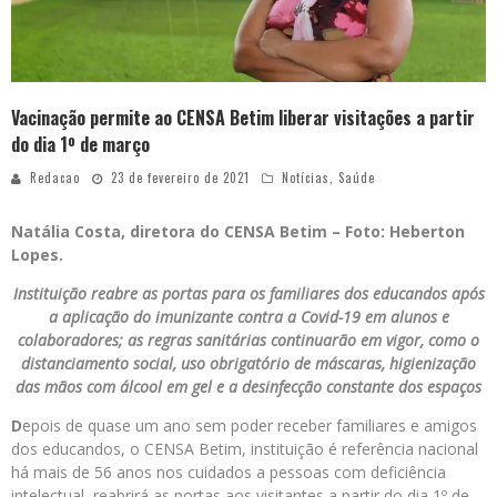
Vacinação permite ao CENSA Betim liberar visitações a partir
do dia 1º de março
Redacao
23 de fevereiro de 2021
Notícias
,
Saúde
Natália Costa, diretora do CENSA Betim – Foto: Heberton
Lopes.
Instituição reabre as portas para os familiares dos educandos após
a aplicação do imunizante contra a Covid-19 em alunos e
colaboradores; as regras sanitárias continuarão em vigor, como o
distanciamento social, uso obrigatório de máscaras, higienização
das mãos com álcool em gel e a desinfecção constante dos espaços
D
epois de quase um ano sem poder receber familiares e amigos
dos educandos, o CENSA Betim, instituição é referência nacional
há mais de 56 anos nos cuidados a pessoas com deficiência
intelectual, reabrirá as portas aos visitantes a partir do dia 1º de