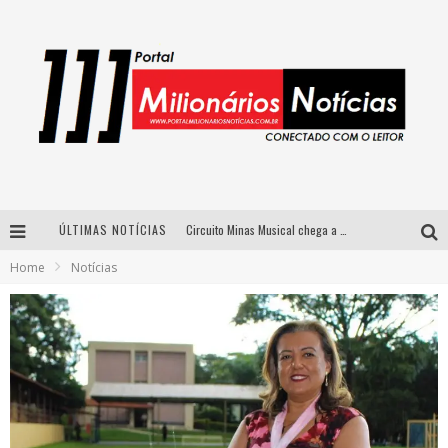
ÚLTIMAS NOTÍCIAS
Circuito Minas Musical chega a Sabará com show gratuito de Thiago Delegado, Nath Rodrigues e Tulio Araujo
Home
Notícias
Simone celebra a força feminina e sua trajetória histórica na MPB em novo show “Que mulher é essa!?” em Belo Horizonte
Fenômeno do pagode, Fabinho desembarca em BH com a primeira edição do “Pagobinho”
Yan traz a turnê nacional do PagodYANdo para Belo Horizonte