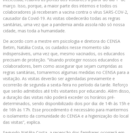
março. Isso, porque, a maior parte dos internos e todos os
colaboradores já receberam a vacina contra o vírus SARS-COV-2,
causador da Covid-19. As visitas obedecerão todas as regras
sanitárias, uma vez que a pandemia ainda assola não só nossa
cidade, mas toda a humanidade.
De acordo com a mestre em psicologia e diretora do CENSA
Betim, Natália Costa, os cuidados nesse momento são
indispensáveis, uma vez que, mesmo vacinados, os educandos
precisam de proteção. “Visando proteger nossos educandos e
colaboradores, bem como assegurar que sejam cumpridas as
regras sanitárias, tomaremos algumas medidas no CENSA para a
visitação. As visitas deverão ser agendadas previamente e
ocorrerão de segunda a sexta-feira no período da tarde. Reforço
que serão admitidos até três visitantes por educando. Além disso,
a duração das visitas não poderá exceder os horários pré-
determinados, sendo disponibilizado dois por dia: de 14h às 15h e
de 16h às 17h. Esse procedimento é necessário para mantermos
o isolamento da comunidade do CENSA e a higienização do local
das visitas”, explica.
Segundo Natália Costa, a recepção dos familiares ocorrerá em