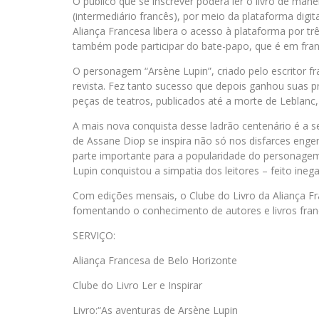
O público que se inscrever poderá ler o livro de man
(intermediário francês), por meio da plataforma digita
Aliança Francesa libera o acesso à plataforma por trê
também pode participar do bate-papo, que é em fran
O personagem “Arsène Lupin”, criado pelo escritor 
revista. Fez tanto sucesso que depois ganhou suas pr
peças de teatros, publicados até a morte de Leblanc
A mais nova conquista desse ladrão centenário é a 
de Assane Diop se inspira não só nos disfarces eng
parte importante para a popularidade do personagem 
Lupin conquistou a simpatia dos leitores – feito ine
Com edições mensais, o Clube do Livro da Aliança Fr
fomentando o conhecimento de autores e livros fra
SERVIÇO:
Aliança Francesa de Belo Horizonte
Clube do Livro Ler e Inspirar
Livro:“As aventuras de Arsène Lupin