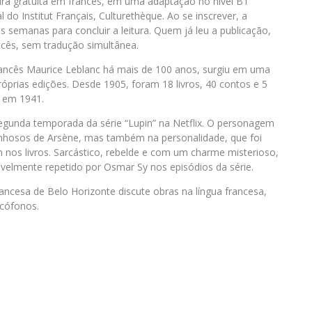
eira gratuita em francês, em uma adaptação no nível B1
l do Institut Français, Culturethèque. Ao se inscrever, a
s semanas para concluir a leitura. Quem já leu a publicação,
cês, sem tradução simultânea.
francês Maurice Leblanc há mais de 100 anos, surgiu em uma
óprias edições. Desde 1905, foram 18 livros, 40 contos e 5
, em 1941.
segunda temporada da série “Lupin” na Netflix. O personagem
enhosos de Arsène, mas também na personalidade, que foi
nos livros. Sarcástico, rebelde e com um charme misterioso,
gavelmente repetido por Osmar Sy nos episódios da série.
ancesa de Belo Horizonte discute obras na língua francesa,
ncófonos.