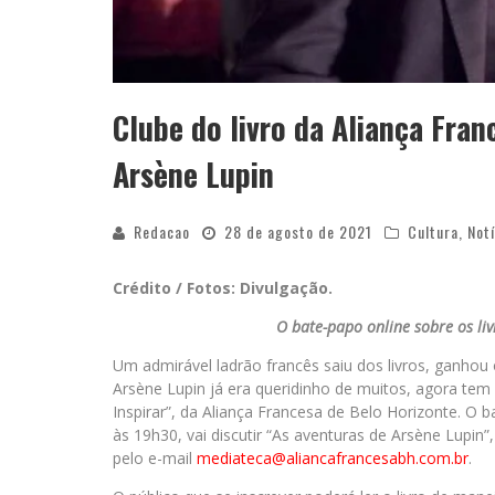
Clube do livro da Aliança Fra
Arsène Lupin
Redacao
28 de agosto de 2021
Cultura
,
Notí
Crédito / Fotos: Divulgação.
O bate-papo online sobre os li
Um admirável ladrão francês saiu dos livros, ganhou
Arsène Lupin já era queridinho de muitos, agora tem
Inspirar”, da Aliança Francesa de Belo Horizonte. O b
às 19h30, vai discutir “As aventuras de Arsène Lupin”,
pelo e-mail
mediateca@aliancafrancesabh.
com.br
.