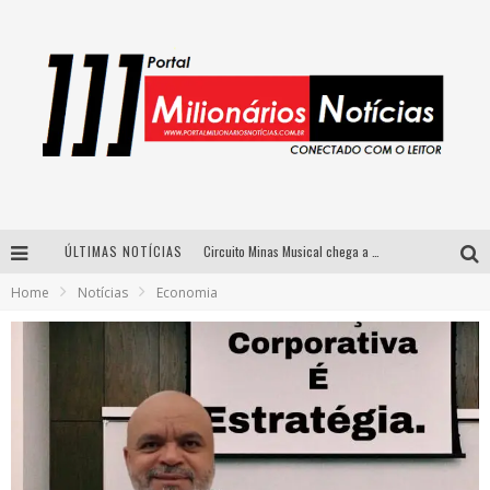
ÚLTIMAS NOTÍCIAS
Circuito Minas Musical chega a Sabará com show gratuito de Thiago Delegado, Nath Rodrigues e Tulio Araujo
Home
Notícias
Economia
Simone celebra a força feminina e sua trajetória histórica na MPB em novo show “Que mulher é essa!?” em Belo Horizonte
Fenômeno do pagode, Fabinho desembarca em BH com a primeira edição do “Pagobinho”
Yan traz a turnê nacional do PagodYANdo para Belo Horizonte