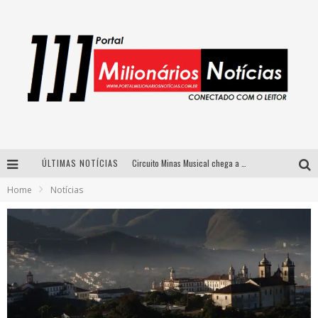
ÚLTIMAS NOTÍCIAS
Circuito Minas Musical chega a Sabará com show gratuito de Thiago Delegado, Nath Rodrigues e Tulio Araujo
Home
Notícias
Simone celebra a força feminina e sua trajetória histórica na MPB em novo show “Que mulher é essa!?” em Belo Horizonte
Fenômeno do pagode, Fabinho desembarca em BH com a primeira edição do “Pagobinho”
Yan traz a turnê nacional do PagodYANdo para Belo Horizonte