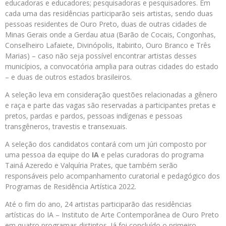
educadoras e educadores; pesquisadoras e pesquisadores. Em
cada uma das residências participarão seis artistas, sendo duas
pessoas residentes de Ouro Preto, duas de outras cidades de
Minas Gerais onde a Gerdau atua (Barão de Cocais, Congonhas,
Conselheiro Lafaiete, Divinópolis, Itabirito, Ouro Branco e Três
Marias) – caso não seja possível encontrar artistas desses
municípios, a convocatória amplia para outras cidades do estado
– e duas de outros estados brasileiros.
A seleção leva em consideração questões relacionadas a gênero
e raça e parte das vagas são reservadas a participantes pretas e
pretos, pardas e pardos, pessoas indígenas e pessoas
transgêneros, travestis e transexuais.
A seleção dos candidatos contará com um júri composto por
uma pessoa da equipe do
IA
e pelas curadoras do programa
Tainá Azeredo e Valquíria Prates, que também serão
responsáveis pelo acompanhamento curatorial e pedagógico dos
Programas de Residência Artística 2022.
Até o fim do ano, 24 artistas participarão das residências
artísticas do IA – Instituto de Arte Contemporânea de Ouro Preto
em quatro programas distintos. Já foi concluído o primeiro