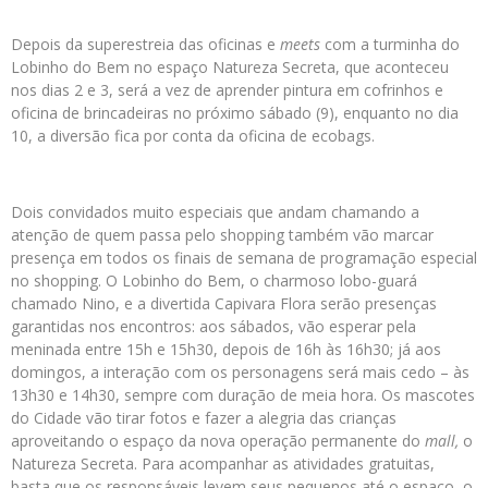
Depois da superestreia das oficinas e
meets
com a turminha do
Lobinho do Bem no espaço Natureza Secreta, que aconteceu
nos dias 2 e 3, será a vez de aprender pintura em cofrinhos e
oficina de brincadeiras no próximo sábado (9), enquanto no dia
10, a diversão fica por conta da oficina de ecobags.
Dois convidados muito especiais que andam chamando a
atenção de quem passa pelo shopping também vão marcar
presença em todos os finais de semana de programação especial
no shopping. O Lobinho do Bem, o charmoso lobo-guará
chamado Nino, e a divertida Capivara Flora serão presenças
garantidas nos encontros: aos sábados, vão esperar pela
meninada entre 15h e 15h30, depois de 16h às 16h30; já aos
domingos, a interação com os personagens
será mais cedo – às
13h30 e 14h30, sempre com duração de meia hora. Os mascotes
do Cidade vão tirar fotos e fazer a alegria das crianças
aproveitando o espaço da nova operação permanente do
mall,
o
Natureza Secreta. Para acompanhar as atividades gratuitas,
basta que os responsáveis levem seus pequenos até o espaço, o