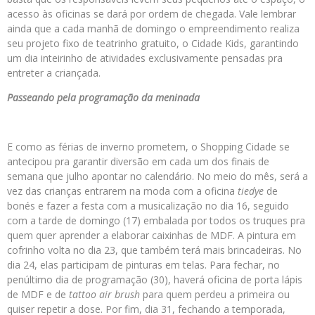
acesso às oficinas se dará por ordem de chegada. Vale lembrar
ainda que a cada manhã de domingo o empreendimento realiza
seu projeto fixo de teatrinho gratuito, o Cidade Kids, garantindo
um dia inteirinho de atividades exclusivamente pensadas pra
entreter a criançada.
Passeando pela programação da meninada
E como as férias de inverno prometem, o Shopping Cidade se
antecipou pra garantir diversão em cada um dos finais de
semana que julho apontar no calendário. No meio do mês, será a
vez das crianças entrarem na moda com a oficina
tiedye
de
bonés e fazer a festa com a musicalização no dia 16, seguido
com a tarde de domingo (17) embalada por todos os truques pra
quem quer aprender a elaborar caixinhas de MDF. A pintura em
cofrinho volta no dia 23, que também terá mais brincadeiras. No
dia 24, elas participam de pinturas em telas. Para fechar, no
penúltimo dia de programação (30), haverá oficina de porta lápis
de MDF e de
tattoo air brush
para quem perdeu a primeira ou
quiser repetir a dose. Por fim, dia 31, fechando a temporada,