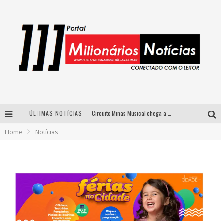
ÚLTIMAS NOTÍCIAS
Circuito Minas Musical chega a Sabará com show gratuito de Thiago Delegado, Nath Rodrigues e Tulio Araujo
Home
Notícias
Simone celebra a força feminina e sua trajetória histórica na MPB em novo show “Que mulher é essa!?” em Belo Horizonte
Fenômeno do pagode, Fabinho desembarca em BH com a primeira edição do “Pagobinho”
Yan traz a turnê nacional do PagodYANdo para Belo Horizonte