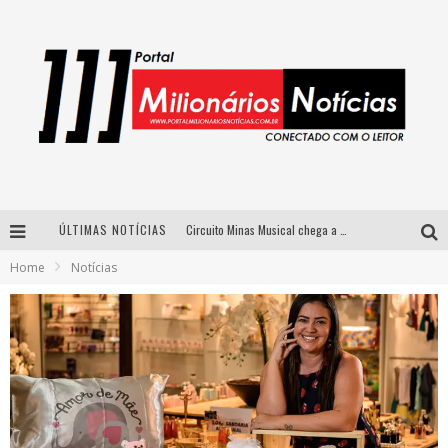
ÚLTIMAS NOTÍCIAS
Circuito Minas Musical chega a Sabará com show gratuito de Thiago Delegado, Nath Rodrigues e Tulio Araujo
Home
Notícias
Simone celebra a força feminina e sua trajetória histórica na MPB em novo show “Que mulher é essa!?” em Belo Horizonte
Fenômeno do pagode, Fabinho desembarca em BH com a primeira edição do “Pagobinho”
Yan traz a turnê nacional do PagodYANdo para Belo Horizonte