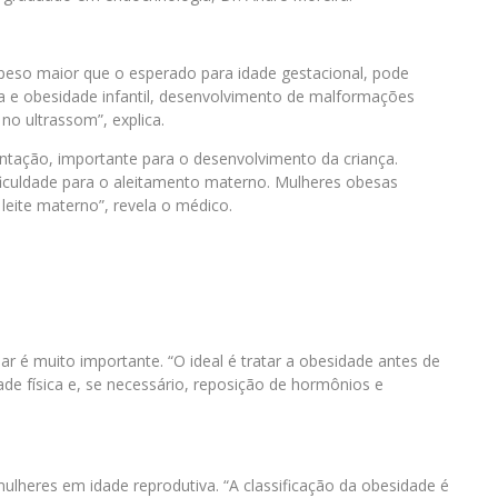
peso maior que o esperado para idade gestacional, pode
a e obesidade infantil, desenvolvimento de malformações
 no ultrassom”, explica.
tação, importante para o desenvolvimento da criança.
ificuldade para o aleitamento materno. Mulheres obesas
eite materno”, revela o médico.
r é muito importante. “O ideal é tratar a obesidade antes de
ade física e, se necessário, reposição de hormônios e
heres em idade reprodutiva. “A classificação da obesidade é