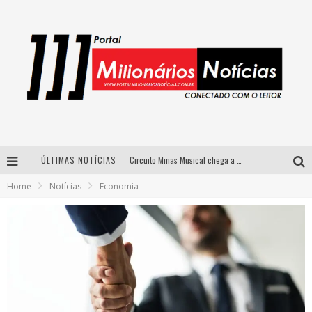
ÚLTIMAS NOTÍCIAS
Circuito Minas Musical chega a Sabará com show gratuito de Thiago Delegado, Nath Rodrigues e Tulio Araujo
Home
Notícias
Economia
Simone celebra a força feminina e sua trajetória histórica na MPB em novo show “Que mulher é essa!?” em Belo Horizonte
Fenômeno do pagode, Fabinho desembarca em BH com a primeira edição do “Pagobinho”
Yan traz a turnê nacional do PagodYANdo para Belo Horizonte