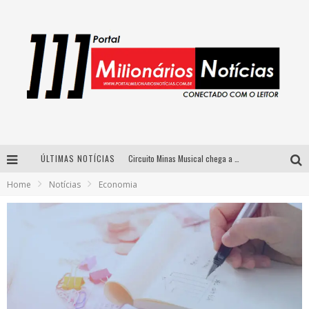
ÚLTIMAS NOTÍCIAS
Circuito Minas Musical chega a Sabará com show gratuito de Thiago Delegado, Nath Rodrigues e Tulio Araujo
Home
Notícias
Economia
Simone celebra a força feminina e sua trajetória histórica na MPB em novo show “Que mulher é essa!?” em Belo Horizonte
Fenômeno do pagode, Fabinho desembarca em BH com a primeira edição do “Pagobinho”
Yan traz a turnê nacional do PagodYANdo para Belo Horizonte