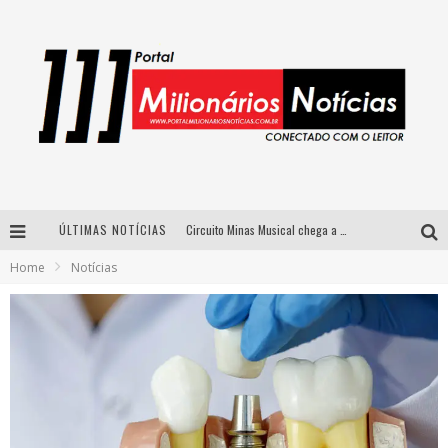
ÚLTIMAS NOTÍCIAS
Circuito Minas Musical chega a Sabará com show gratuito de Thiago Delegado, Nath Rodrigues e Tulio Araujo
Home
Notícias
Simone celebra a força feminina e sua trajetória histórica na MPB em novo show “Que mulher é essa!?” em Belo Horizonte
Fenômeno do pagode, Fabinho desembarca em BH com a primeira edição do “Pagobinho”
Yan traz a turnê nacional do PagodYANdo para Belo Horizonte