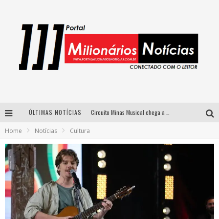
ÚLTIMAS NOTÍCIAS
Circuito Minas Musical chega a Sabará com show gratuito de Thiago Delegado, Nath Rodrigues e Tulio Araujo
Home
Notícias
Cultura
Simone celebra a força feminina e sua trajetória histórica na MPB em novo show “Que mulher é essa!?” em Belo Horizonte
Fenômeno do pagode, Fabinho desembarca em BH com a primeira edição do “Pagobinho”
Yan traz a turnê nacional do PagodYANdo para Belo Horizonte