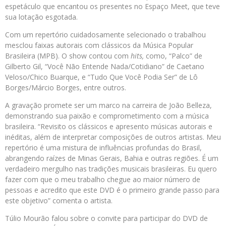
espetáculo que encantou os presentes no Espaço Meet, que teve
sua lotação esgotada.
Com um repertório cuidadosamente selecionado o trabalhou
mesclou faixas autorais com clássicos da Música Popular
Brasileira (MPB). O show contou com
hits,
como, “Palco” de
Gilberto Gil, “Você Não Entende Nada/Cotidiano” de Caetano
Veloso/Chico Buarque, e “Tudo Que Você Podia Ser” de Lô
Borges/Márcio Borges, entre outros.
A gravação promete ser um marco na carreira de João Belleza,
demonstrando sua paixão e comprometimento com a música
brasileira. “Revisito os clássicos e apresento músicas autorais e
inéditas, além de interpretar composições de outros artistas. Meu
repertório é uma mistura de influências profundas do Brasil,
abrangendo raízes de Minas Gerais, Bahia e outras regiões. É um
verdadeiro mergulho nas tradições musicais brasileiras. Eu quero
fazer com que o meu trabalho chegue ao maior número de
pessoas e acredito que este DVD é o primeiro grande passo para
este objetivo” comenta o artista.
Túlio Mourão falou sobre o convite para participar do DVD de