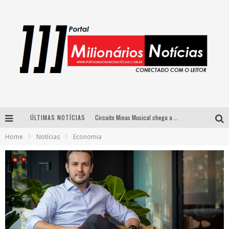
ÚLTIMAS NOTÍCIAS
Circuito Minas Musical chega a Sabará com show gratuito de Thiago Delegado, Nath Rodrigues e Tulio Araujo
Home
Notícias
Economia
Simone celebra a força feminina e sua trajetória histórica na MPB em novo show “Que mulher é essa!?” em Belo Horizonte
Fenômeno do pagode, Fabinho desembarca em BH com a primeira edição do “Pagobinho”
Yan traz a turnê nacional do PagodYANdo para Belo Horizonte