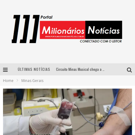
ÚLTIMAS NOTÍCIAS
Circuito Minas Musical chega a Sabará com show gratuito de Thiago Delegado, Nath Rodrigues e Tulio Araujo
Home
Minas Gerais
Simone celebra a força feminina e sua trajetória histórica na MPB em novo show “Que mulher é essa!?” em Belo Horizonte
Fenômeno do pagode, Fabinho desembarca em BH com a primeira edição do “Pagobinho”
Yan traz a turnê nacional do PagodYANdo para Belo Horizonte