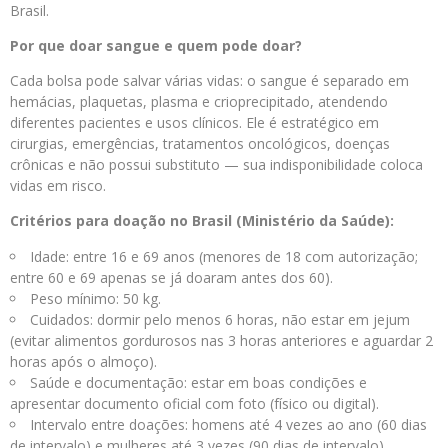
Brasil.
Por que doar sangue e quem pode doar?
Cada bolsa pode salvar várias vidas: o sangue é separado em
hemácias, plaquetas, plasma e crioprecipitado, atendendo
diferentes pacientes e usos clínicos. Ele é estratégico em
cirurgias, emergências, tratamentos oncológicos, doenças
crônicas e não possui substituto — sua indisponibilidade coloca
vidas em risco.
Critérios para doação no Brasil (Ministério da Saúde):
Idade: entre 16 e 69 anos (menores de 18 com autorização;
entre 60 e 69 apenas se já doaram antes dos 60).
Peso mínimo: 50 kg.
Cuidados: dormir pelo menos 6 horas, não estar em jejum
(evitar alimentos gordurosos nas 3 horas anteriores e aguardar 2
horas após o almoço).
Saúde e documentação: estar em boas condições e
apresentar documento oficial com foto (físico ou digital).
Intervalo entre doações: homens até 4 vezes ao ano (60 dias
de intervalo) e mulheres até 3 vezes (90 dias de intervalo).