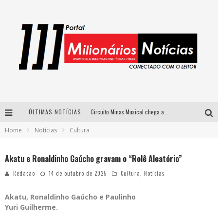
ÚLTIMAS NOTÍCIAS
Circuito Minas Musical chega a Sabará com show gratuito de Thiago Delegado, Nath Rodrigues e Tulio Araujo
Home
Notícias
Cultura
Simone celebra a força feminina e sua trajetória histórica na MPB em novo show “Que mulher é essa!?” em Belo Horizonte
Fenômeno do pagode, Fabinho desembarca em BH com a primeira edição do “Pagobinho”
Akatu e Ronaldinho Gaúcho gravam o “Rolê Aleatório”
Yan traz a turnê nacional do PagodYANdo para Belo Horizonte
Redacao
14 de outubro de 2025
Cultura
,
Notícias
Akatu, Ronaldinho Gaúcho e Paulinho
Yuri Guilherme.