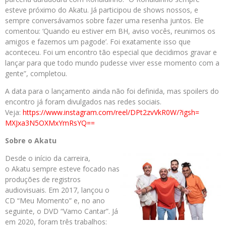
esteve próximo do Akatu. Já participou de shows nossos, e
sempre conversávamos sobre fazer uma resenha juntos. Ele
comentou: ‘Quando eu estiver em BH, aviso vocês, reunimos os
amigos e fazemos um pagode’. Foi exatamente isso que
aconteceu. Foi um encontro tão especial que decidimos gravar e
lançar para que todo mundo pudesse viver esse momento com a
gente”, completou.
A data para o lançamento ainda não foi definida, mas spoilers do
encontro já foram divulgados nas redes sociais.
Veja:
https://www.instagram.
com/reel/DPt2zvVkR0W/?igsh=
MXJxa3N5OXMxYmRsYQ==
Sobre o Akatu
Desde o início da carreira,
o Akatu sempre esteve focado nas
produções de registros
audiovisuais. Em 2017, lançou o
CD “Meu Momento” e, no ano
seguinte, o DVD “Vamo Cantar”. Já
em 2020, foram três trabalhos: