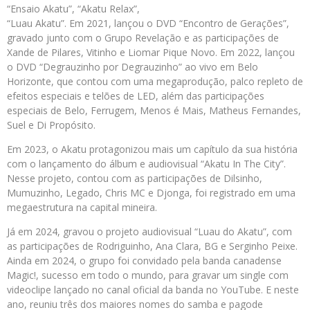
“Ensaio Akatu”, “Akatu Relax”,
“Luau Akatu”. Em 2021, lançou o DVD “Encontro de Gerações”,
gravado junto com o Grupo Revelação e as participações de
Xande de Pilares, Vitinho e Liomar Pique Novo. Em 2022, lançou
o DVD “Degrauzinho por Degrauzinho” ao vivo em Belo
Horizonte, que contou com uma megaprodução, palco repleto de
efeitos especiais e telões de LED, além das participações
especiais de Belo, Ferrugem, Menos é Mais, Matheus Fernandes,
Suel e Di Propósito.
Em 2023, o Akatu protagonizou mais um capítulo da sua história
com o lançamento do álbum e audiovisual “Akatu In The City”.
Nesse projeto, contou com as participações de Dilsinho,
Mumuzinho, Legado, Chris MC e Djonga, foi registrado em uma
megaestrutura na capital mineira.
Já em 2024, gravou o projeto audiovisual “Luau do Akatu”, com
as participações de Rodriguinho, Ana Clara, BG e Serginho Peixe.
Ainda em 2024, o grupo foi convidado pela banda canadense
Magic!, sucesso em todo o mundo, para gravar um single com
videoclipe lançado no canal oficial da banda no YouTube. E neste
ano, reuniu três dos maiores nomes do samba e pagode