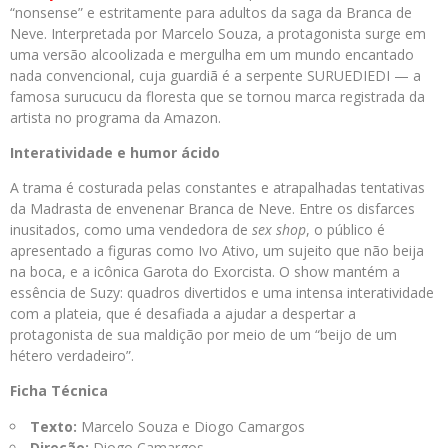
“nonsense” e estritamente para adultos da saga da Branca de
Neve. Interpretada por Marcelo Souza, a protagonista surge em
uma versão alcoolizada e mergulha em um mundo encantado
nada convencional, cuja guardiã é a serpente SURUEDIEDI — a
famosa surucucu da floresta que se tornou marca registrada da
artista no programa da Amazon.
Interatividade e humor ácido
A trama é costurada pelas constantes e atrapalhadas tentativas
da Madrasta de envenenar Branca de Neve. Entre os disfarces
inusitados, como uma vendedora de
sex shop
, o público é
apresentado a figuras como Ivo Ativo, um sujeito que não beija
na boca, e a icônica Garota do Exorcista. O show mantém a
essência de Suzy: quadros divertidos e uma intensa interatividade
com a plateia, que é desafiada a ajudar a despertar a
protagonista de sua maldição por meio de um “beijo de um
hétero verdadeiro”.
Ficha Técnica
Texto:
Marcelo Souza e Diogo Camargos
Direção:
Diogo Camargos