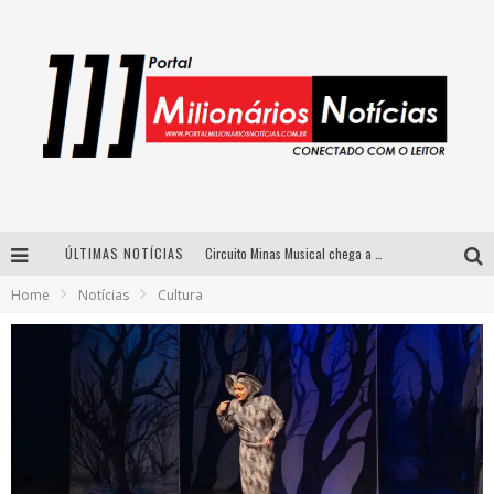
ÚLTIMAS NOTÍCIAS
Circuito Minas Musical chega a Sabará com show gratuito de Thiago Delegado, Nath Rodrigues e Tulio Araujo
Home
Notícias
Cultura
Simone celebra a força feminina e sua trajetória histórica na MPB em novo show “Que mulher é essa!?” em Belo Horizonte
Fenômeno do pagode, Fabinho desembarca em BH com a primeira edição do “Pagobinho”
Yan traz a turnê nacional do PagodYANdo para Belo Horizonte