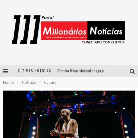
ÚLTIMAS NOTÍCIAS
Circuito Minas Musical chega a Sabará com show gratuito de Thiago Delegado, Nath Rodrigues e Tulio Araujo
Home
Notícias
Cultura
Simone celebra a força feminina e sua trajetória histórica na MPB em novo show “Que mulher é essa!?” em Belo Horizonte
Fenômeno do pagode, Fabinho desembarca em BH com a primeira edição do “Pagobinho”
Yan traz a turnê nacional do PagodYANdo para Belo Horizonte