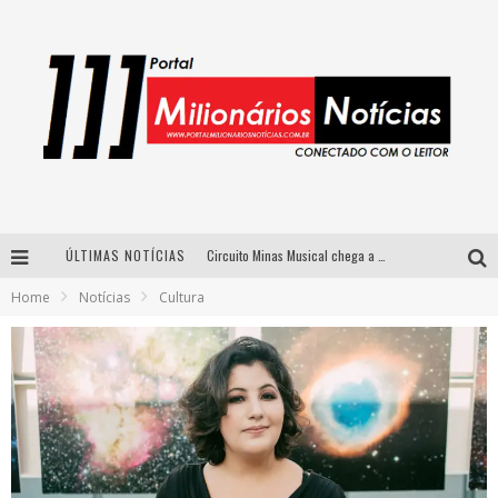
ÚLTIMAS NOTÍCIAS
Circuito Minas Musical chega a Sabará com show gratuito de Thiago Delegado, Nath Rodrigues e Tulio Araujo
Home
Notícias
Cultura
Simone celebra a força feminina e sua trajetória histórica na MPB em novo show “Que mulher é essa!?” em Belo Horizonte
Fenômeno do pagode, Fabinho desembarca em BH com a primeira edição do “Pagobinho”
Yan traz a turnê nacional do PagodYANdo para Belo Horizonte