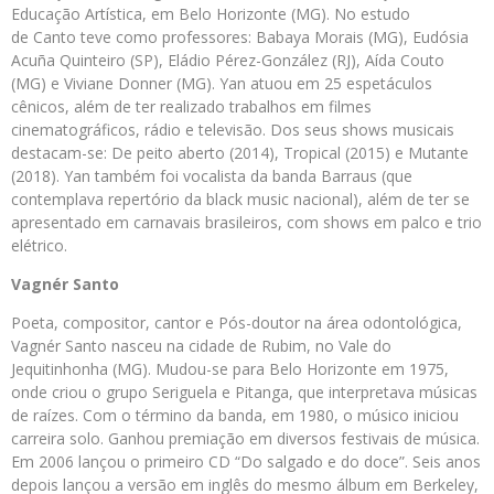
Educação Artística, em Belo Horizonte (MG). No estudo
de Canto teve como professores: Babaya Morais (MG), Eudósia
Acuña Quinteiro (SP), Eládio Pérez-González (RJ), Aída Couto
(MG) e Viviane Donner (MG). Yan atuou em 25 espetáculos
cênicos, além de ter realizado trabalhos em filmes
cinematográficos, rádio e televisão. Dos seus shows musicais
destacam-se: De peito aberto (2014), Tropical (2015) e Mutante
(2018). Yan também foi vocalista da banda Barraus (que
contemplava repertório da black music nacional), além de ter se
apresentado em carnavais brasileiros, com shows em palco e trio
elétrico.
Vagnér Santo
Poeta, compositor, cantor e Pós-doutor na área odontológica,
Vagnér Santo nasceu na cidade de Rubim, no Vale do
Jequitinhonha (MG). Mudou-se para Belo Horizonte em 1975,
onde criou o grupo Seriguela e Pitanga, que interpretava músicas
de raízes. Com o término da banda, em 1980, o músico iniciou
carreira solo. Ganhou premiação em diversos festivais de música.
Em 2006 lançou o primeiro CD “Do salgado e do doce”. Seis anos
depois lançou a versão em inglês do mesmo álbum em Berkeley,