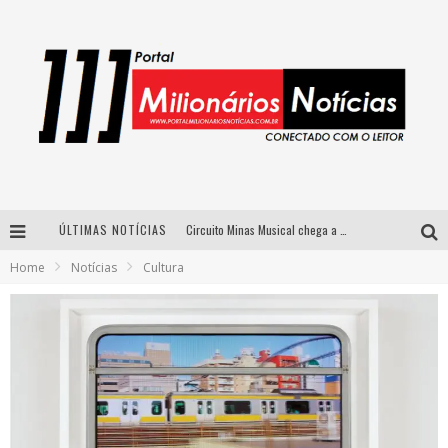
ÚLTIMAS NOTÍCIAS
Circuito Minas Musical chega a Sabará com show gratuito de Thiago Delegado, Nath Rodrigues e Tulio Araujo
Home
Notícias
Cultura
Simone celebra a força feminina e sua trajetória histórica na MPB em novo show “Que mulher é essa!?” em Belo Horizonte
Fenômeno do pagode, Fabinho desembarca em BH com a primeira edição do “Pagobinho”
Yan traz a turnê nacional do PagodYANdo para Belo Horizonte